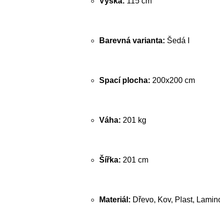
Výška:
115 cm
Barevná varianta:
Šedá I
Spací plocha:
200x200 cm
Váha:
201 kg
Šířka:
201 cm
Materiál:
Dřevo, Kov, Plast, Lamin