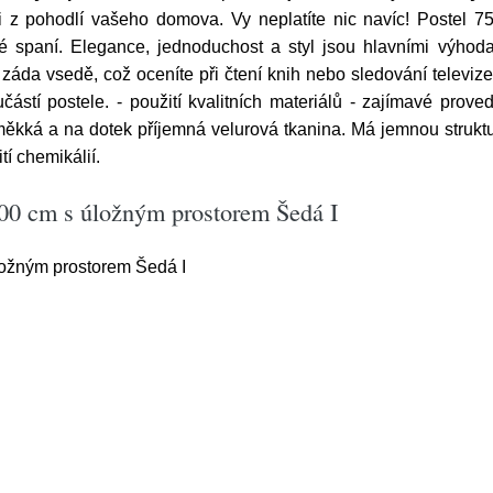
kci z pohodlí vašeho domova. Vy neplatíte nic navíc! Postel
 spaní. Elegance, jednoduchost a styl jsou hlavními výhoda
záda vsedě, což oceníte při čtení knih nebo sledování televiz
učástí postele. - použití kvalitních materiálů - zajímavé pro
 měkká a na dotek příjemná velurová tkanina. Má jemnou strukt
tí chemikálií.
200 cm s úložným prostorem Šedá I
ožným prostorem Šedá I