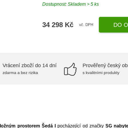
Dostupnost:
Skladem > 5 ks
34 298 Kč
DO O
vč. DPH
Vrácení zboží do 14 dní
Prověřený český o
zdarma a bez rizika
s kvalitními produkty
úložným prostorem Šedá I
pocházející od značky
SG nabyt