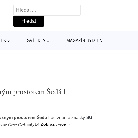
Vyhledávání
TEK
SVÍTIDLA
MAGAZÍN BYDLENÍ
ným prostorem Šedá I
ložným prostorem Šedá I
od známé značky
SG-
cis-75-v-75-trinity14
Zobrazit více »