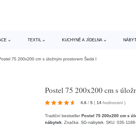
ACE
TEXTIL
KUCHYNĚ A JÍDELNA
NÁBY
Postel 75 200x200 cm s úložným prostorem Šedá I
Postel 75 200x200 cm s úlož
4.6
/
5
(
14
hodnocení
)
Tradiční bestseller
Postel 75 200x200 cm s ú
nábytek
. Značka:
SG-nábytek
. SKU: 035-1188-