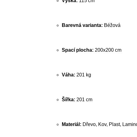
Výška:
115 cm
Barevná varianta:
Béžová
Spací plocha:
200x200 cm
Váha:
201 kg
Šířka:
201 cm
Materiál:
Dřevo, Kov, Plast, Lamin