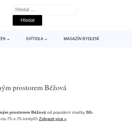
Vyhledávání
TEK
SVÍTIDLA
MAGAZÍN BYDLENÍ
žným prostorem Béžová
ožným prostorem Béžová
od populární značky
SG-
cis-75-v-75-trinity03
Zobrazit více »