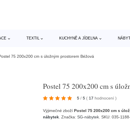
ACE
TEXTIL
KUCHYNĚ A JÍDELNA
NÁBY
Postel 75 200x200 cm s úložným prostorem Béžová
Postel 75 200x200 cm s úlo
5
/
5
(
17
hodnocení
)
Výjimečné zboží
Postel 75 200x200 cm s úl
nábytek
. Značka:
SG-nábytek
. SKU: 035-1188-