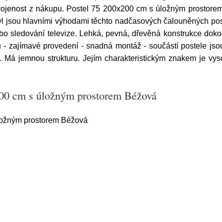
pokojenost z nákupu. Postel 75 200x200 cm s úložným prostore
yl jsou hlavními výhodami těchto nadčasových čalouněných pos
bo sledování televize. Lehká, pevná, dřevěná konstrukce dokon
álů - zajímavé provedení - snadná montáž - součástí postele jso
. Má jemnou strukturu. Jejím charakteristickým znakem je vys
200 cm s úložným prostorem Béžová
ložným prostorem Béžová