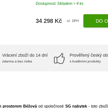
Dostupnost:
Skladem > 4 ks
34 298 Kč
DO O
vč. DPH
Vrácení zboží do 14 dní
Prověřený český o
zdarma a bez rizika
s kvalitními produkty
m prostorem Béžová
od společnosti
SG nabytek
- toto zbož