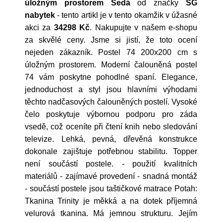
úložným prostorem Šedá
od značky
SG
nabytek
- tento artikl je v tento okamžik v úžasné
akci za
34298 Kč
. Nakupujte v našem e-shopu
za skvělé ceny. Jsme si jistí, že toto ocení
nejeden zákazník. Postel 74 200x200 cm s
úložným prostorem. Moderní čalouněná postel
74 vám poskytne pohodlné spaní. Elegance,
jednoduchost a styl jsou hlavními výhodami
těchto nadčasových čalouněných postelí. Vysoké
čelo poskytuje výbornou podporu pro záda
vsedě, což oceníte při čtení knih nebo sledování
televize. Lehká, pevná, dřevěná konstrukce
dokonale zajištuje potřebnou stabilitu. Topper
není součástí postele. - použití kvalitních
materiálů - zajímavé provedení - snadná montáž
- součástí postele jsou taštičkové matrace Potah:
Tkanina Trinity je měkká a na dotek příjemná
velurová tkanina. Má jemnou strukturu. Jejím