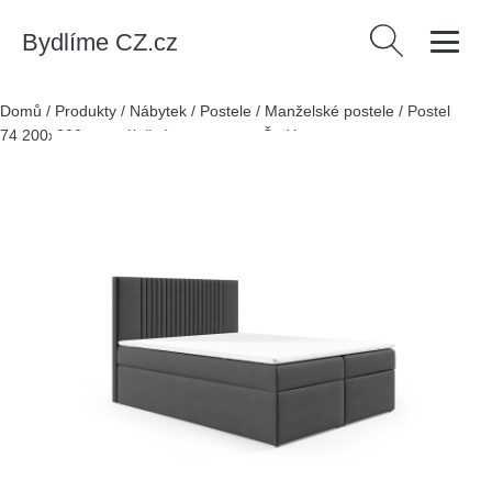
Bydlíme CZ.cz
Vyhledávání
Domů
/
Produkty
/
Nábytek
/
Postele
/
Manželské postele
/
Postel
74 200x200 cm s úložným prostorem Šedá