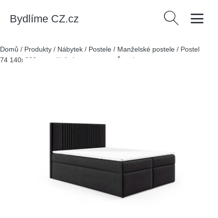
Bydlíme CZ.cz
Vyhledávání
Domů
/
Produkty
/
Nábytek
/
Postele
/
Manželské postele
/
Postel
74 140x200 cm s úložným prostorem Černá