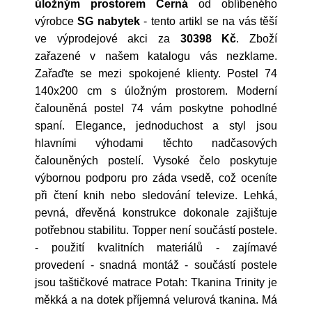
úložným prostorem Černá
od oblíbeného
výrobce
SG nabytek
- tento artikl se na vás těší
ve výprodejové akci za
30398 Kč
. Zboží
zařazené v našem katalogu vás nezklame.
Zařaďte se mezi spokojené klienty. Postel 74
140x200 cm s úložným prostorem. Moderní
čalouněná postel 74 vám poskytne pohodlné
spaní. Elegance, jednoduchost a styl jsou
hlavními výhodami těchto nadčasových
čalouněných postelí. Vysoké čelo poskytuje
výbornou podporu pro záda vsedě, což oceníte
při čtení knih nebo sledování televize. Lehká,
pevná, dřevěná konstrukce dokonale zajištuje
potřebnou stabilitu. Topper není součástí postele.
- použití kvalitních materiálů - zajímavé
provedení - snadná montáž - součástí postele
jsou taštičkové matrace Potah: Tkanina Trinity je
měkká a na dotek příjemná velurová tkanina. Má