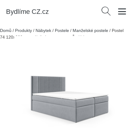
Bydlíme CZ.cz
Vyhledávání
Domů
/
Produkty
/
Nábytek
/
Postele
/
Manželské postele
/
Postel
74 120x200 cm s úložným prostorem Šedá I