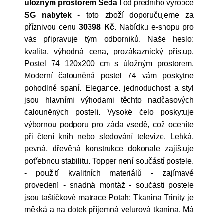
úložným prostorem Šedá I
od předního výrobce
SG nabytek
- toto zboží doporučujeme za
příznivou cenu
30398 Kč
. Nabídku e-shopu pro
vás připravuje tým odborníků. Naše heslo:
kvalita, výhodná cena, prozákaznický přístup.
Postel 74 120x200 cm s úložným prostorem.
Moderní čalouněná postel 74 vám poskytne
pohodlné spaní. Elegance, jednoduchost a styl
jsou hlavními výhodami těchto nadčasových
čalouněných postelí. Vysoké čelo poskytuje
výbornou podporu pro záda vsedě, což oceníte
při čtení knih nebo sledování televize. Lehká,
pevná, dřevěná konstrukce dokonale zajištuje
potřebnou stabilitu. Topper není součástí postele.
- použití kvalitních materiálů - zajímavé
provedení - snadná montáž - součástí postele
jsou taštičkové matrace Potah: Tkanina Trinity je
měkká a na dotek příjemná velurová tkanina. Má