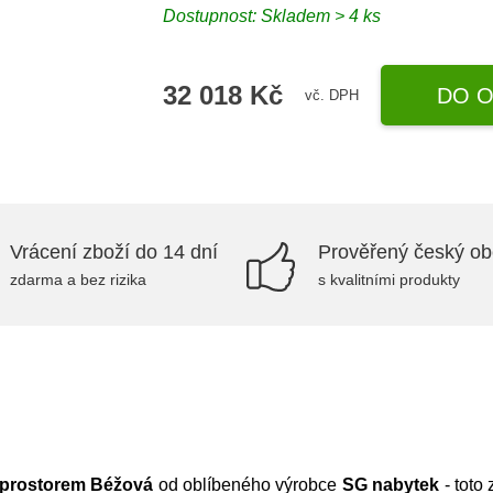
Dostupnost:
Skladem > 4 ks
32 018 Kč
DO O
vč. DPH
Vrácení zboží do 14 dní
Prověřený český o
zdarma a bez rizika
s kvalitními produkty
 prostorem Béžová
od oblíbeného výrobce
SG nabytek
- toto