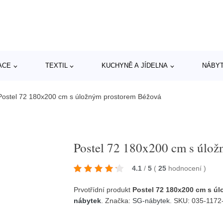
ACE
TEXTIL
KUCHYNĚ A JÍDELNA
NÁBY
Postel 72 180x200 cm s úložným prostorem Béžová
Postel 72 180x200 cm s úlo
4.1
/
5
(
25
hodnocení
)
Prvotřídní produkt
Postel 72 180x200 cm s ú
nábytek
. Značka:
SG-nábytek
. SKU: 035-1172-