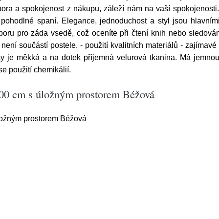
Úspora a spokojenost z nákupu, záleží nám na vaší spokojenos
pohodlné spaní. Elegance, jednoduchost a styl jsou hlavní
poru pro záda vsedě, což oceníte při čtení knih nebo sledován
 není součástí postele. - použití kvalitních materiálů - zajíma
ity je měkká a na dotek příjemná velurová tkanina. Má jemnou 
se použití chemikálií.
200 cm s úložným prostorem Béžová
ložným prostorem Béžová