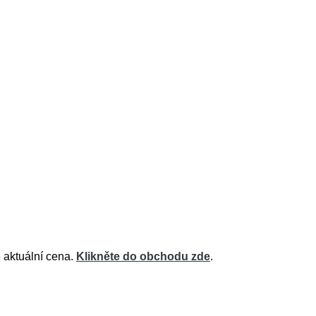
 aktuální cena.
Klikněte do obchodu zde
.