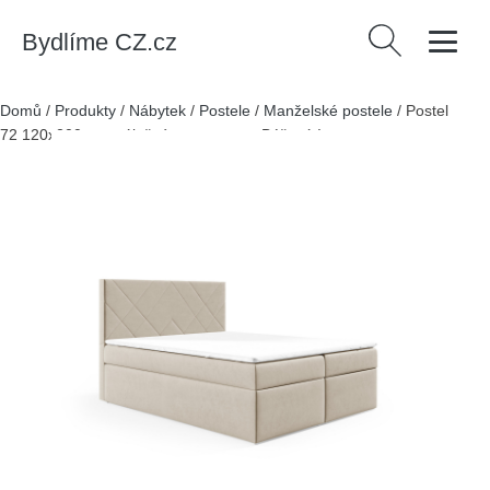
Bydlíme CZ.cz
Vyhledávání
Domů
/
Produkty
/
Nábytek
/
Postele
/
Manželské postele
/
Postel
72 120x200 cm s úložným prostorem Béžová I