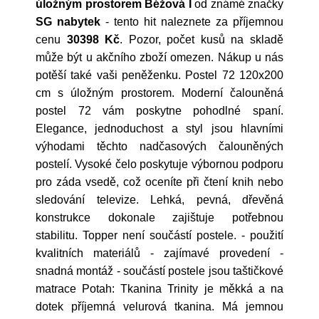
úložným prostorem Béžová I
od známé značky
SG nabytek
- tento hit naleznete za příjemnou
cenu
30398 Kč
. Pozor, počet kusů na skladě
může být u akčního zboží omezen. Nákup u nás
potěší také vaši peněženku. Postel 72 120x200
cm s úložným prostorem. Moderní čalouněná
postel 72 vám poskytne pohodlné spaní.
Elegance, jednoduchost a styl jsou hlavními
výhodami těchto nadčasových čalouněných
postelí. Vysoké čelo poskytuje výbornou podporu
pro záda vsedě, což oceníte při čtení knih nebo
sledování televize. Lehká, pevná, dřevěná
konstrukce dokonale zajištuje potřebnou
stabilitu. Topper není součástí postele. - použití
kvalitních materiálů - zajímavé provedení -
snadná montáž - součástí postele jsou taštičkové
matrace Potah: Tkanina Trinity je měkká a na
dotek příjemná velurová tkanina. Má jemnou