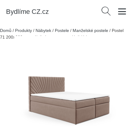
Bydlíme CZ.cz
Vyhledávání
Domů
/
Produkty
/
Nábytek
/
Postele
/
Manželské postele
/
Postel
71 200x200 cm s úložným prostorem Hnědá I