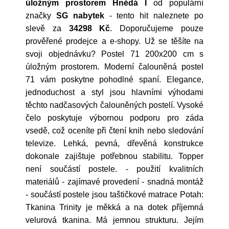
úložným prostorem Hnědá I
od populární
značky
SG nabytek
- tento hit naleznete po
slevě za
34298 Kč
. Doporučujeme pouze
prověřené prodejce a e-shopy. Už se těšíte na
svoji objednávku? Postel 71 200x200 cm s
úložným prostorem. Moderní čalouněná postel
71 vám poskytne pohodlné spaní. Elegance,
jednoduchost a styl jsou hlavními výhodami
těchto nadčasových čalouněných postelí. Vysoké
čelo poskytuje výbornou podporu pro záda
vsedě, což oceníte při čtení knih nebo sledování
televize. Lehká, pevná, dřevěná konstrukce
dokonale zajištuje potřebnou stabilitu. Topper
není součástí postele. - použití kvalitních
materiálů - zajímavé provedení - snadná montáž
- součástí postele jsou taštičkové matrace Potah:
Tkanina Trinity je měkká a na dotek příjemná
velurová tkanina. Má jemnou strukturu. Jejím