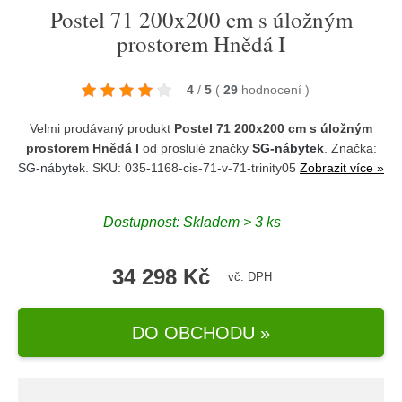
Postel 71 200x200 cm s úložným
prostorem Hnědá I
4
/
5
(
29
hodnocení
)
Velmi prodávaný produkt
Postel 71 200x200 cm s úložným
prostorem Hnědá I
od proslulé značky
SG-nábytek
. Značka:
SG-nábytek
. SKU: 035-1168-cis-71-v-71-trinity05
Zobrazit více »
Dostupnost:
Skladem > 3 ks
34 298 Kč
vč. DPH
DO OBCHODU »