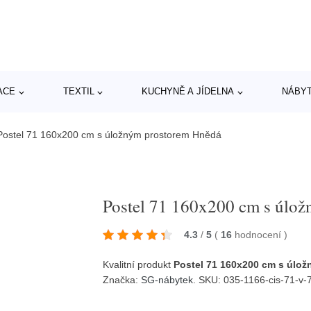
ACE
TEXTIL
KUCHYNĚ A JÍDELNA
NÁBY
Postel 71 160x200 cm s úložným prostorem Hnědá
Postel 71 160x200 cm s úlo
4.3
/
5
(
16
hodnocení
)
Kvalitní produkt
Postel 71 160x200 cm s úlo
Značka:
SG-nábytek
. SKU: 035-1166-cis-71-v-7