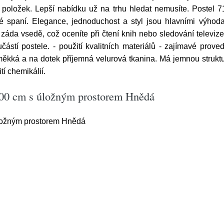
 položek. Lepší nabídku už na trhu hledat nemusíte. Postel
 spaní. Elegance, jednoduchost a styl jsou hlavními výhoda
záda vsedě, což oceníte při čtení knih nebo sledování televiz
učástí postele. - použití kvalitních materiálů - zajímavé pro
 měkká a na dotek příjemná velurová tkanina. Má jemnou strukt
tí chemikálií.
200 cm s úložným prostorem Hnědá
ložným prostorem Hnědá