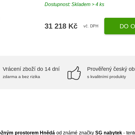
Dostupnost:
Skladem > 4 ks
31 218 Kč
DO O
vč. DPH
Vrácení zboží do 14 dní
Prověřený český o
zdarma a bez rizika
s kvalitními produkty
ložným prostorem Hnědá
od známé značky
SG nabytek
- ten