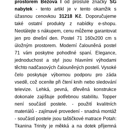
prostorem Béžová I
od proslulé značky
SG
nabytek
- tento artikl je v tento okamžik s
úžasnou cenovkou
31218 Kč
. Doporučujeme
také ostatní produkty z nabídky e-shopu.
Neotálejte s nákupem, cenu můžeme garantovat
jen pro dnešní den. Postel 71 160x200 cm s
úložným prostorem. Moderní čalouněná postel
71 vám poskytne pohodlné spaní. Elegance,
jednoduchost a styl jsou hlavními výhodami
těchto nadčasových čalouněných postelí. Vysoké
čelo poskytuje výbornou podporu pro záda
vsedě, což oceníte při čtení knih nebo sledování
televize. Lehká, pevná, dřevěná konstrukce
dokonale zajištuje potřebnou stabilitu. Topper
není součástí postele. - použití kvalitních
materiálů - zajímavé provedení - snadná montáž
- součástí postele jsou taštičkové matrace Potah:
Tkanina Trinity je měkká a na dotek příjemná