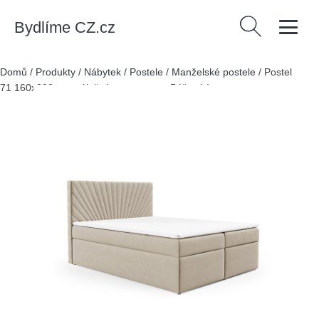
Bydlíme CZ.cz
Vyhledávání
Domů
/
Produkty
/
Nábytek
/
Postele
/
Manželské postele
/
Postel
71 160x200 cm s úložným prostorem Béžová I