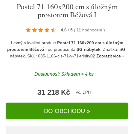
Postel 71 160x200 cm s úložným
prostorem Béžová I
4.6
/
5
(
11
hodnocení
)
Levný a kvalitní produkt
Postel 71 160x200 cm s úložným
prostorem Béžová I
od producenta
SG-nábytek
. Značka:
SG-
nábytek
. SKU: 035-1166-cis-71-v-71-trinity02
Zobrazit více »
Dostupnost:
Skladem > 4 ks
31 218 Kč
vč. DPH
DO OBCHODU »