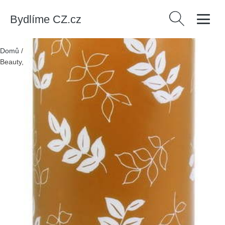
Bydlíme CZ.cz
Vyhledávání
Domů
/
Produkty
/
Dekorace
/
Oranžová svíčka Unipar Pure
Beauty, doba hoření 73 h