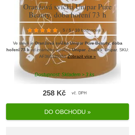
Oranžová svíčka Unipar Pure
Beauty, doba hoření 73 h
5
/
5
(
10
hodnocení
)
Ve slevě je
Oranžová svíčka Unipar Pure Beauty, doba
hoření 73 h
od známého výrobce
Unipar
. Značka:
Unipar
. SKU:
AF368120351
Zobrazit více »
Dostupnost:
Skladem > 3 ks
258 Kč
vč. DPH
DO OBCHODU »