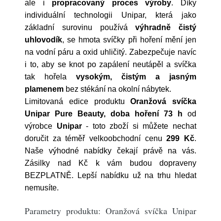
ale i
propracovaný proces výroby
. Díky
individuální technologii Unipar, která jako
základní surovinu používá
výhradně čistý
uhlovodík
, se hmota svíčky při hoření mění jen
na vodní páru a oxid uhličitý. Zabezpečuje navíc
i to, aby se knot po zapálení neutápěl a svíčka
tak hořela
vysokým, čistým a jasným
plamenem
bez stékání na okolní nábytek.
Limitovaná edice produktu
Oranžová svíčka
Unipar Pure Beauty, doba hoření 73 h
od
výrobce
Unipar
- toto zboží si můžete nechat
doručit za téměř velkoobchodní cenu
299 Kč
.
Naše výhodné nabídky čekají právě na vás.
Zásilky nad Kč k vám budou dopraveny
BEZPLATNĚ. Lepší nabídku už na trhu hledat
nemusíte.
Parametry produktu: Oranžová svíčka Unipar