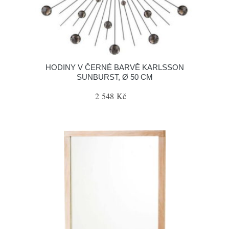
HODINY V ČERNÉ BARVĚ KARLSSON
SUNBURST, Ø 50 CM
2 548 Kč