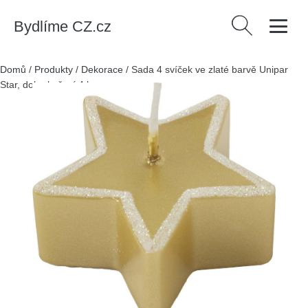
Bydlíme CZ.cz
Vyhledávání
Domů
/
Produkty
/
Dekorace
/
Sada 4 svíček ve zlaté barvě Unipar
Star, doba hoření 4 h