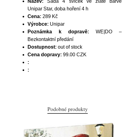
Název:
Sada 4 svíček ve zlaté barvě
Unipar Star, doba hoření 4 h
Cena:
289 Kč
Výrobce:
Unipar
Poznámka k dopravě:
WE|DO –
Bezkontaktní předání
Dostupnost:
out of stock
Cena dopravy:
99.00 CZK
:
:
Podobné produkty