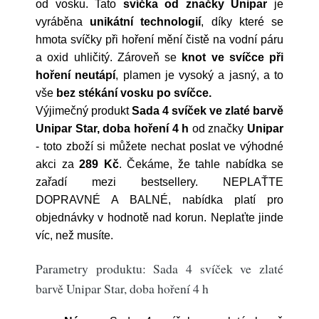
od vosku. Tato
svíčka od značky Unipar
je
vyráběna
unikátní technologií
, díky které se
hmota svíčky při hoření mění čistě na vodní páru
a oxid uhličitý. Zároveň se
knot ve svíčce při
hoření neutápí
, plamen je vysoký a jasný, a to
vše
bez stékání vosku po svíčce.
Výjimečný produkt
Sada 4 svíček ve zlaté barvě
Unipar Star, doba hoření 4 h
od značky
Unipar
- toto zboží si můžete nechat poslat ve výhodné
akci za
289 Kč
. Čekáme, že tahle nabídka se
zařadí mezi bestsellery. NEPLAŤTE
DOPRAVNÉ A BALNÉ, nabídka platí pro
objednávky v hodnotě nad korun. Neplaťte jinde
víc, než musíte.
Parametry produktu: Sada 4 svíček ve zlaté
barvě Unipar Star, doba hoření 4 h