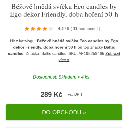
Béžově hnědá svíčka Eco candles by
Ego dekor Friendly, doba hoření 50 h
4.2
/
5
(
11
hodnocení
)
Hit z katalogu:
Béžově hnědá svíčka Eco candles by Ego
dekor Friendly, doba hoření 50 h
od top značky
Baltic
candles
. Značka:
Baltic candles
. SKU: AF195259465
Zobrazit
více »
Dostupnost:
Skladem > 4 ks
289 Kč
vč. DPH
DO OBCHODU »