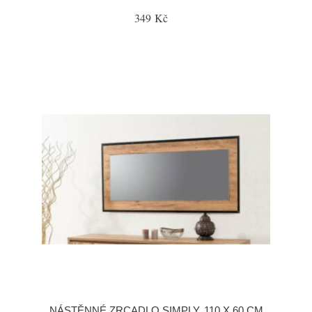
349 Kč
NÁSTĚNNÉ ZRCADLO SIMPLY, 110 X 60 CM