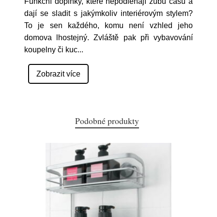
Funkční doplňky, které nepodléhají zubu času a
dají se sladit s jakýmkoliv interiérovým stylem?
To je sen každého, komu není vzhled jeho
domova lhostejný. Zvláště pak při vybavování
koupelny či kuc
...
Zobrazit více
Podobné produkty