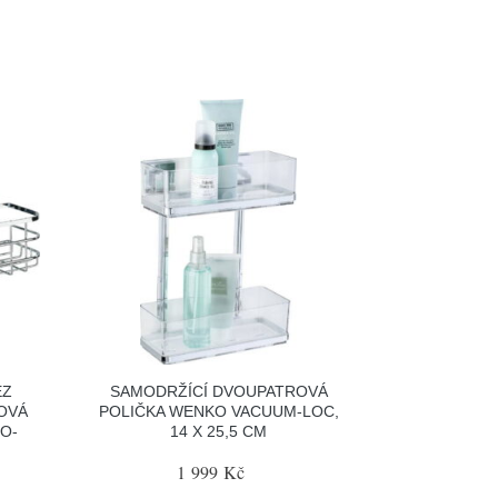
EZ
SAMODRŽÍCÍ DVOUPATROVÁ
OVÁ
POLIČKA WENKO VACUUM-LOC,
O-
14 X 25,5 CM
1 999 Kč