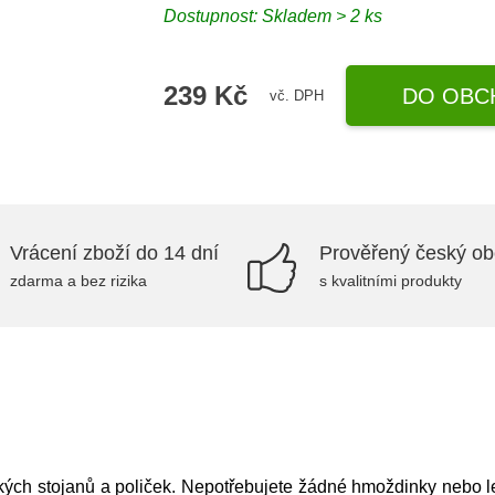
Dostupnost:
Skladem > 2 ks
239 Kč
DO OBC
vč. DPH
Vrácení zboží do 14 dní
Prověřený český o
zdarma a bez rizika
s kvalitními produkty
ých stojanů a poliček. Nepotřebujete žádné hmoždinky nebo lep