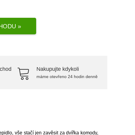
HODU »
bchod
Nakupujte kdykoli
máme otevřeno 24 hodin denně
idlo, vše stačí jen zavěsit za dvířka komody,