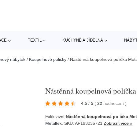
ACE
TEXTIL
KUCHYNĚ A JÍDELNA
NÁBY
nový nábytek
/
Koupelnové poličky
/
Nástěnná koupelnová polička Meta
Nástěnná koupelnová polička
4.5
/
5
(
22
hodnocení
)
Exkluzivní
Nástěnná koupelnová polička Met
Metaltex
. SKU: AF193035721
Zobrazit více »