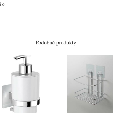
á o
...
Podobné produkty