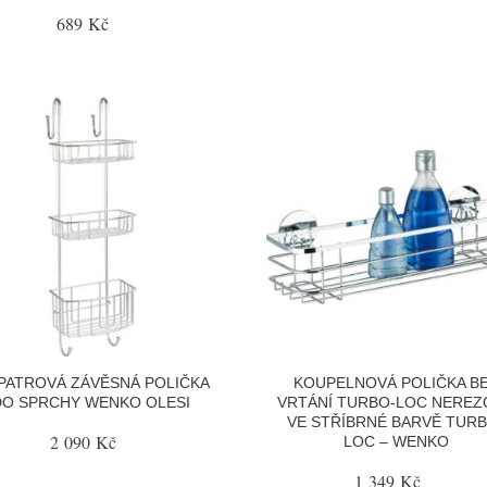
689 Kč
PATROVÁ ZÁVĚSNÁ POLIČKA
KOUPELNOVÁ POLIČKA B
DO SPRCHY WENKO OLESI
VRTÁNÍ TURBO-LOC NEREZ
VE STŘÍBRNÉ BARVĚ TURB
2 090 Kč
LOC – WENKO
1 349 Kč