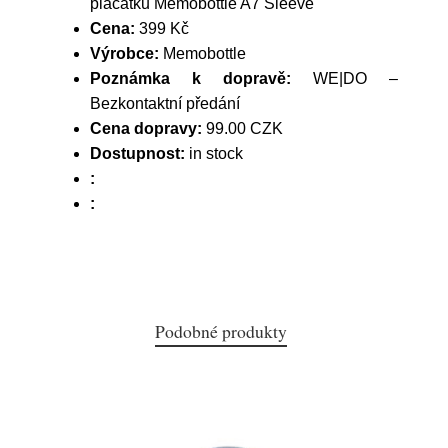
placatku Memobottle A7 Sleeve
Cena:
399 Kč
Výrobce:
Memobottle
Poznámka k dopravě:
WE|DO –
Bezkontaktní předání
Cena dopravy:
99.00 CZK
Dostupnost:
in stock
:
:
Podobné produkty