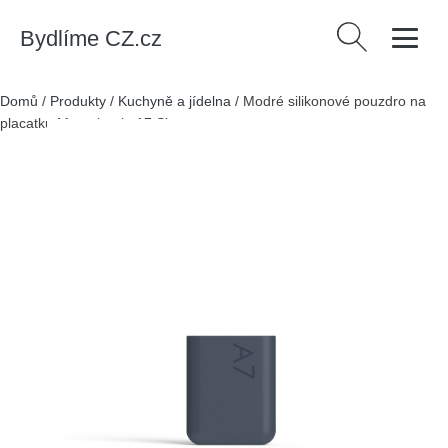
Bydlíme CZ.cz
Vyhledávání
Domů
/
Produkty
/
Kuchyně a jídelna
/
Modré silikonové pouzdro na
placatku Memobottle A7 Sleeve