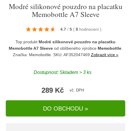
Modré silikonové pouzdro na placatku
Memobottle A7 Sleeve
4.7
/
5
(
8
hodnocení
)
Top produkt
Modré silikonové pouzdro na placatku
Memobottle A7 Sleeve
od oblíbeného výrobce
Memobottle
.
Značka:
Memobottle
. SKU: AF352047469
Zobrazit více »
Dostupnost:
Skladem > 3 ks
289 Kč
vč. DPH
DO OBCHODU »