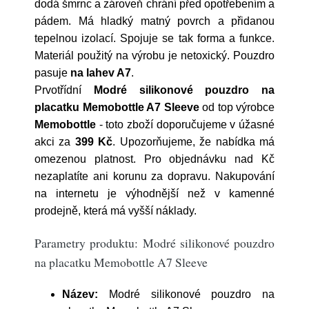
dodá šmrnc a zároveň chrání před opotřebením a
pádem. Má hladký matný povrch a přidanou
tepelnou izolací. Spojuje se tak forma a funkce.
Materiál použitý na výrobu je netoxický. Pouzdro
pasuje
na lahev A7
.
Prvotřídní
Modré silikonové pouzdro na
placatku Memobottle A7 Sleeve
od top výrobce
Memobottle
- toto zboží doporučujeme v úžasné
akci za
399 Kč
. Upozorňujeme, že nabídka má
omezenou platnost. Pro objednávku nad Kč
nezaplatíte ani korunu za dopravu. Nakupování
na internetu je výhodnější než v kamenné
prodejně, která má vyšší náklady.
Parametry produktu: Modré silikonové pouzdro
na placatku Memobottle A7 Sleeve
Název:
Modré silikonové pouzdro na