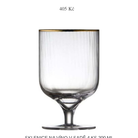
405 Kč
SKLENICE NA VÍNO V SADĚ 4 KS 300 ML