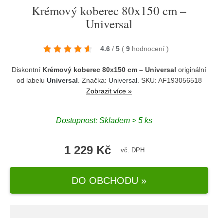
Krémový koberec 80x150 cm –
Universal
4.6
/
5
(
9
hodnocení
)
Diskontní
Krémový koberec 80x150 cm – Universal
originální
od labelu
Universal
. Značka:
Universal
. SKU: AF193056518
Zobrazit více »
Dostupnost:
Skladem > 5 ks
1 229 Kč
vč. DPH
DO OBCHODU »