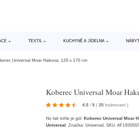
ACE
TEXTIL
KUCHYNĚ A JÍDELNA
NÁBY
berec Universal Moar Hakuna, 120 x 170 cm
Koberec Universal Moar Hak
4.5
/
5
(
25
hodnocení
)
No tak tohle je gól:
Koberec Universal Moar H
Universal
. Značka:
Universal
. SKU: AF19305