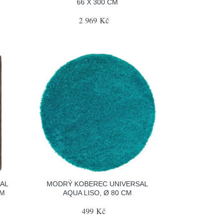
M
66 X 300 CM
2 969 Kč
AL
MODRÝ KOBEREC UNIVERSAL
CM
AQUA LISO, Ø 80 CM
499 Kč