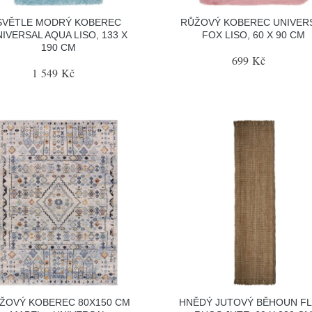
SVĚTLE MODRÝ KOBEREC
RŮŽOVÝ KOBEREC UNIVER
IVERSAL AQUA LISO, 133 X
FOX LISO, 60 X 90 CM
190 CM
699 Kč
1 549 Kč
ŽOVÝ KOBEREC 80X150 CM
HNĚDÝ JUTOVÝ BĚHOUN FL