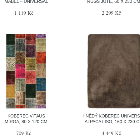
MABEL – UNIVERSAL
RUGS JUTE, 60 X 230 C
1 119 Kč
2 299 Kč
KOBEREC VITAUS
HNĚDÝ KOBEREC UNIVERS
MIRGA, 80 X 120 CM
ALPACA LISO, 160 X 230 
709 Kč
4 449 Kč