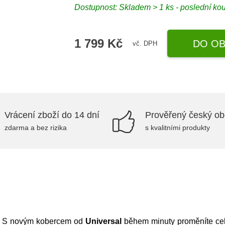
Dostupnost:
Skladem > 1 ks - poslední ko
1 799 Kč
DO OB
vč. DPH
Vrácení zboží do 14 dní
Prověřený český o
zdarma a bez rizika
s kvalitními produkty
tr. S novým kobercem od
Universal
během minuty proměníte cel