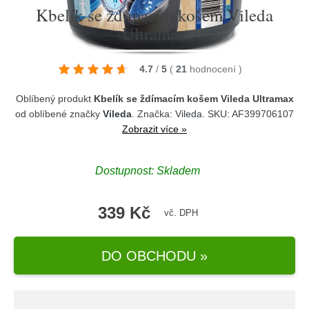
Kbelík se ždímacím košem Vileda
Ultramax
4.7
/
5
(
21
hodnocení
)
Oblíbený produkt
Kbelík se ždímacím košem Vileda Ultramax
od oblíbené značky
Vileda
. Značka:
Vileda
. SKU: AF399706107
Zobrazit více »
Dostupnost:
Skladem
339 Kč
vč. DPH
DO OBCHODU »