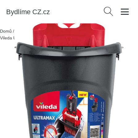
Bydlíme CZ.cz
Vyhledávání
Domů
/
Produkty
/
Bytové doplňky
/
Kbelík se ždímacím košem
Vileda Ultramax