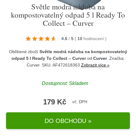
Světle modrá nádoba na
kompostovatelný odpad 5 l Ready To
Collect – Curver
4.6
/
5
(
10
hodnocení
)
Oblíbené zboží
Světle modrá nádoba na kompostovatelný
odpad 5 l Ready To Collect – Curver
od
Curver
. Značka:
Curver
. SKU: AF472618363
Zobrazit více »
Dostupnost:
Skladem
179 Kč
vč. DPH
DO OBCHODU »