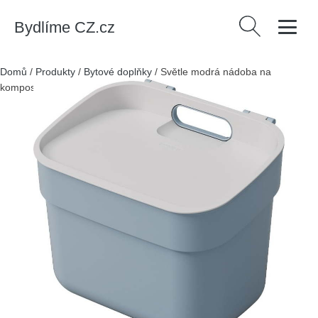
Bydlíme CZ.cz
Vyhledávání
Domů
/
Produkty
/
Bytové doplňky
/
Světle modrá nádoba na
kompostovatelný odpad 5 l Ready To Collect – Curver