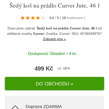
Šedý koš na prádlo Curver Jute, 46 l
4.2
/
5
(
18
hodnocení
)
Dnes jsme vybrali:
Šedý koš na prádlo Curver Jute, 46 l
od
oblíbené značky
Curver
. Značka:
Curver
. SKU: AF360499767
Zobrazit více »
Dostupnost:
Skladem > 4 ks
499 Kč
vč. DPH
DO OBCHODU »
Doprava ZDARMA