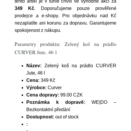
tento artikl je v tuhle chvíli ve výhodné akci za
349 Kč
. Doporučujeme pouze prověřené
prodejce a e-shopy. Pro objednávku nad Kč
nezaplatíte ani korunu za dopravu. Garantujeme
spokojenost z nákupu.
Parametry produktu: Zelený koš na prádlo
CURVER Jute, 46 l
Název:
Zelený koš na prádlo CURVER
Jute, 46 l
Cena:
349 Kč
Výrobce:
Curver
Cena dopravy:
99.00 CZK
Poznámka k dopravě:
WE|DO –
Bezkontaktní předání
Dostupnost:
out of stock
: