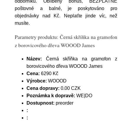
odborníků. Oblíbený bonus, BEZPLATNÉ
poštovné a balné, je poskytováno pro
objednávky nad Kč. Neplaťte jinde víc, než
musíte.
Parametry produktu: Černá skříňka na gramofon
z borovicového dřeva WOOOD James
Název:
Černá skříňka na gramofon z
borovicového dřeva WOOOD James
Cena:
6290 Kč
Výrobce:
WOOOD
Cena dopravy:
0.00 CZK
Poznámka k dopravě:
WE|DO
Dostupnost:
preorder
:
: