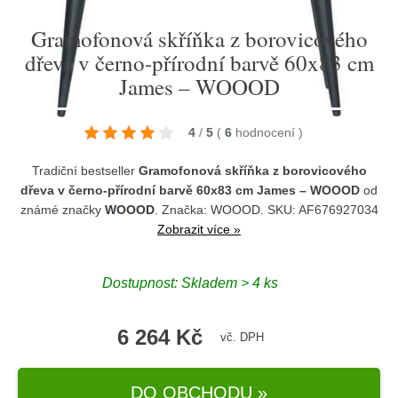
Gramofonová skříňka z borovicového
dřeva v černo-přírodní barvě 60x83 cm
James – WOOOD
4
/
5
(
6
hodnocení
)
Tradiční bestseller
Gramofonová skříňka z borovicového
dřeva v černo-přírodní barvě 60x83 cm James – WOOOD
od
známé značky
WOOOD
. Značka:
WOOOD
. SKU: AF676927034
Zobrazit více »
Dostupnost:
Skladem > 4 ks
6 264 Kč
vč. DPH
DO OBCHODU »