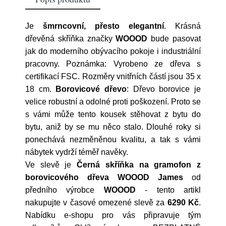
Je
šmrncovní, přesto elegantní
. Krásná
dřevěná skříňka značky
WOOOD
bude pasovat
jak do moderního obývacího pokoje i industriální
pracovny. Poznámka: Vyrobeno ze dřeva s
certifikací FSC. Rozměry vnitřních částí jsou 35 x
18 cm.
Borovicové dřevo
: Dřevo borovice je
velice robustní a odolné proti poškození. Proto se
s vámi může tento kousek stěhovat z bytu do
bytu, aniž by se mu něco stalo. Dlouhé roky si
ponechává nezměněnou kvalitu, a tak s vámi
nábytek vydrží téměř navěky.
Ve slevě je
Černá skříňka na gramofon z
borovicového dřeva WOOOD James
od
předního výrobce
WOOOD
- tento artikl
nakupujte v časové omezené slevě za
6290 Kč
.
Nabídku e-shopu pro vás připravuje tým