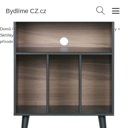
Bydlíme CZ.cz
Vyhledávání
Domů
/
Produkty
/
> Nábytek > Komody a šatní skříně > Komody >
Skříňky
/
Gramofonová skříňka z borovicového dřeva v černo-
přírodní barvě 60x83 cm James – WOOOD