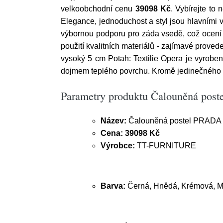
velkoobchodní cenu
39098 Kč
. Vybírejte to
Elegance, jednoduchost a styl jsou hlavními 
výbornou podporu pro záda vsedě, což ocení př
použití kvalitních materiálů - zajímavé prove
vysoký 5 cm Potah: Textilie Opera je vyroben
dojmem teplého povrchu. Kromě jedinečného de
Parametry produktu Čalouněná pos
Název:
Čalouněná postel PRADA 
Cena:
39098 Kč
Výrobce:
TT-FURNITURE
Barva:
Černá, Hnědá, Krémová, M