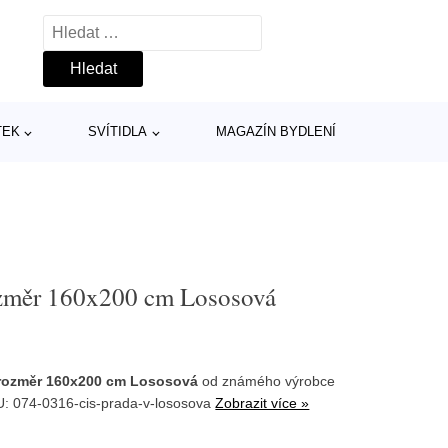
Vyhledávání
TEK
SVÍTIDLA
MAGAZÍN BYDLENÍ
změr 160x200 cm Lososová
rozměr 160x200 cm Lososová
od známého výrobce
U: 074-0316-cis-prada-v-lososova
Zobrazit více »