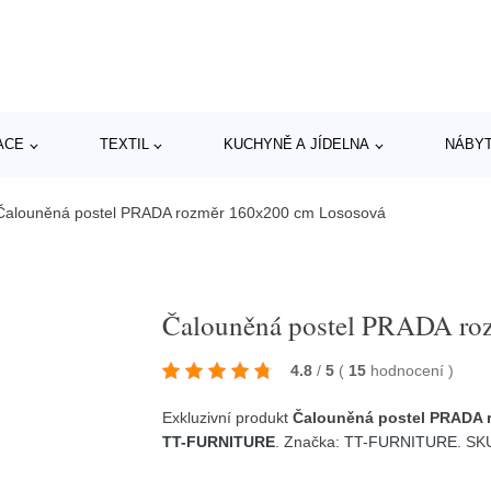
ACE
TEXTIL
KUCHYNĚ A JÍDELNA
NÁBY
Čalouněná postel PRADA rozměr 160x200 cm Lososová
Čalouněná postel PRADA ro
4.8
/
5
(
15
hodnocení
)
Exkluzivní produkt
Čalouněná postel PRADA 
TT-FURNITURE
. Značka:
TT-FURNITURE
. SK