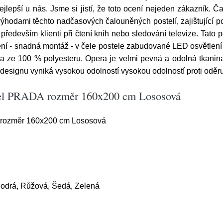
 nejlepší u nás. Jsme si jistí, že toto ocení nejeden zákazní
výhodami těchto nadčasových čalouněných postelí, zajištující 
edevším klienti při čtení knih nebo sledování televize. Tato p
dení - snadná montáž - v čele postele zabudované LED osvětlení 
a ze 100 % polyesteru. Opera je velmi pevná a odolná tkanina
signu vyniká vysokou odolností vysokou odolností proti oděru
tel PRADA rozměr 160x200 cm Lososová
rozměr 160x200 cm Lososová
odrá, Růžová, Šedá, Zelená