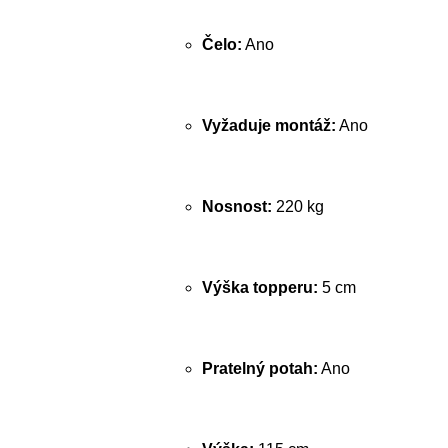
Čelo:
Ano
Vyžaduje montáž:
Ano
Nosnost:
220 kg
Výška topperu:
5 cm
Pratelný potah:
Ano