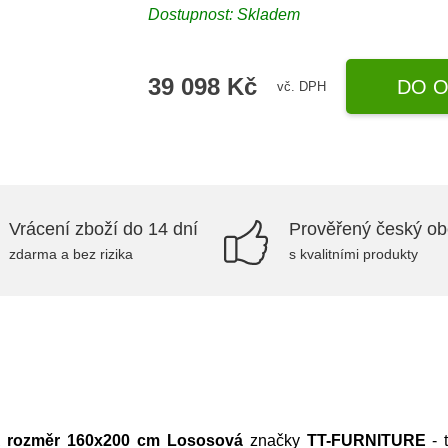
Dostupnost:
Skladem
39 098 Kč
DO O
vč. DPH
Vrácení zboží do 14 dní
Prověřený český o
zdarma a bez rizika
s kvalitními produkty
 rozměr 160x200 cm Lososová
značky
TT-FURNITURE
- 