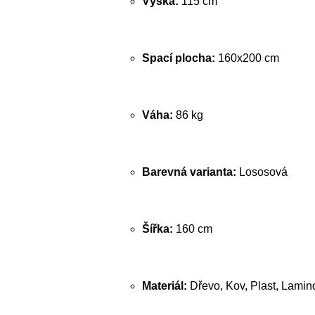
Výška:
115 cm
Spací plocha:
160x200 cm
Váha:
86 kg
Barevná varianta:
Lososová
Šířka:
160 cm
Materiál:
Dřevo, Kov, Plast, Lamin