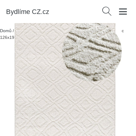
Bydlíme CZ.cz
Vyhledávání
Domů
/
Produkty
/
> Koberce a rohožky > Koberce
/
Bílý koberec
126x190 cm Juno – Universal