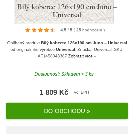
Bílý koberec 126x190 cm Juno –
Universal
4.5
/
5
(
25
hodnocení
)
Oblíbený produkt
Bílý koberec 126x190 cm Juno – Universal
od originálního výrobce
Universal
. Značka:
Universal
. SKU:
AF1458048387
Zobrazit více »
Dostupnost:
Skladem > 3 ks
1 809 Kč
vč. DPH
DO OBCHODU »