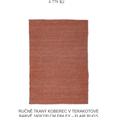
4 779 Kč
RUČNĚ TKANÝ KOBEREC V TERAKOTOVÉ
BARVĚ 160X230 CM FINLEY – FLAIR RUGS