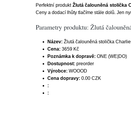
Perfektní produkt
Žlutá čalouněná stolička
Ceny a dodací lhůty tlačíme stále dolů. Jen 
Parametry produktu: Žlutá čalouně
Název:
Žlutá čalouněná stolička Char
Cena:
3659 Kč
Poznámka k dopravě:
ONE (WE|DO)
Dostupnost:
preorder
Výrobce:
WOOOD
Cena dopravy:
0.00 CZK
:
: