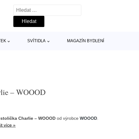
Vyhledávání
TEK
SVÍTIDLA
MAGAZÍN BYDLENÍ
harlie – WOOOD
 stolička Charlie – WOOOD
od výrobce
WOOOD
.
it více »