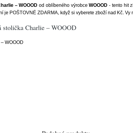
 Charlie – WOOOD
od oblíbeného výrobce
WOOOD
- tento hit
nyní je POŠTOVNÉ ZDARMA, když si vyberete zboží nad Kč. Vy ne
ná stolička Charlie – WOOOD
lie – WOOOD