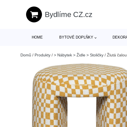
Bydlíme CZ.cz
HOME
BYTOVÉ DOPLŇKY
DEKOR
Domů
/
Produkty
/
> Nábytek > Židle > Stoličky
/
Žlutá čalo