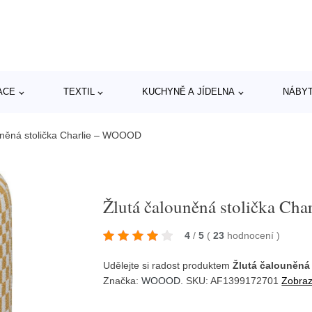
ACE
TEXTIL
KUCHYNĚ A JÍDELNA
NÁBY
uněná stolička Charlie – WOOOD
Žlutá čalouněná stolička C
4
/
5
(
23
hodnocení
)
Udělejte si radost produktem
Žlutá čalouněná
Značka:
WOOOD
. SKU: AF1399172701
Zobraz