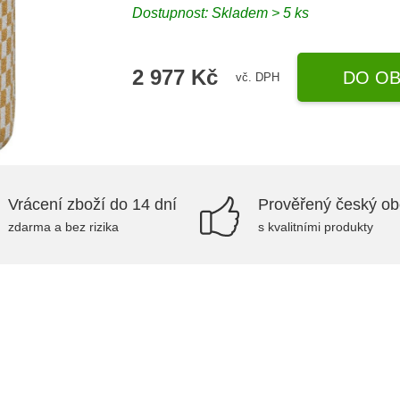
Dostupnost:
Skladem > 5 ks
2 977 Kč
DO OB
vč. DPH
Vrácení zboží do 14 dní
Prověřený český o
zdarma a bez rizika
s kvalitními produkty