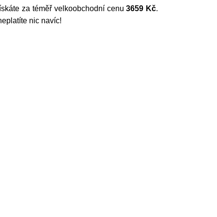
 získáte za téměř velkoobchodní cenu
3659 Kč
.
platíte nic navíc!