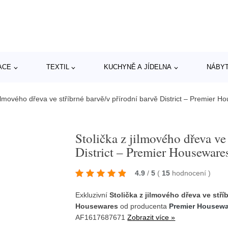
ACE
TEXTIL
KUCHYNĚ A JÍDELNA
NÁBY
jilmového dřeva ve stříbrné barvě/v přírodní barvě District – Premier 
Stolička z jilmového dřeva ve 
District – Premier Houseware
4.9
/
5
(
15
hodnocení
)
Exkluzivní
Stolička z jilmového dřeva ve stříb
Housewares
od producenta
Premier Housew
AF1617687671
Zobrazit více »