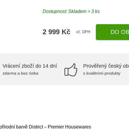
Dostupnost:
Skladem > 3 ks
2 999 Kč
DO OB
vč. DPH
Vrácení zboží do 14 dní
Prověřený český o
zdarma a bez rizika
s kvalitními produkty
 přírodní barvě District – Premier Housewares