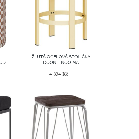
Á
ŽLUTÁ OCELOVÁ STOLIČKA
OOD
DOON – NOO.MA
4 834 Kč