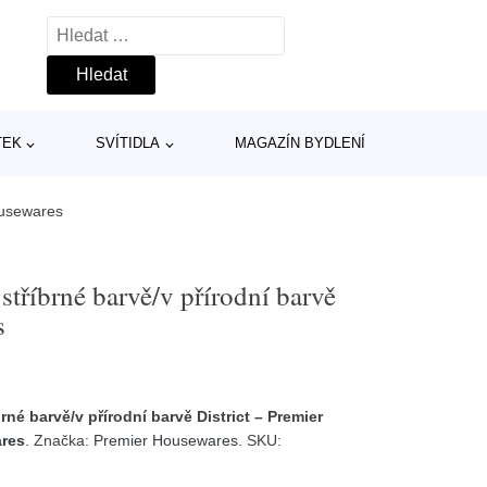
Vyhledávání
TEK
SVÍTIDLA
MAGAZÍN BYDLENÍ
Housewares
stříbrné barvě/v přírodní barvě
s
rné barvě/v přírodní barvě District – Premier
ares
. Značka:
Premier Housewares
. SKU: