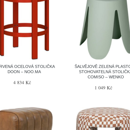
RVENÁ OCELOVÁ STOLIČKA
ŠALVĚJOVĚ ZELENÁ PLAST
DOON – NOO.MA
STOHOVATELNÁ STOLIČK
COMISO – WENKO
4 834 Kč
1 049 Kč