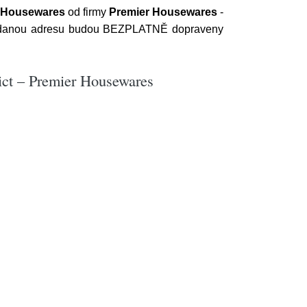
er Housewares
od firmy
Premier Housewares
-
zadanou adresu budou BEZPLATNĚ dopraveny
rict – Premier Housewares