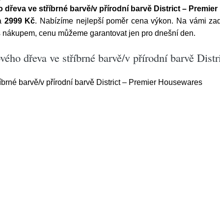
o dřeva ve stříbrné barvě/v přírodní barvě District – Premi
za
2999 Kč
. Nabízíme nejlepší poměr cena výkon. Na vámi 
 s nákupem, cenu můžeme garantovat jen pro dnešní den.
vého dřeva ve stříbrné barvě/v přírodní barvě Dist
říbrné barvě/v přírodní barvě District – Premier Housewares