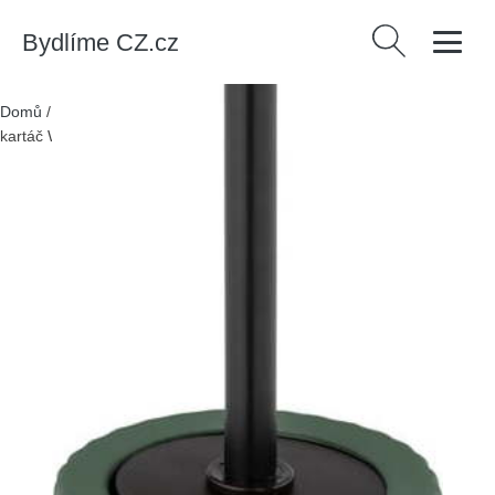
Bydlíme CZ.cz
Vyhledávání
Domů
/
Produkty
/
Bytové doplňky
/
Zelený keramický toaletní
kartáč Wenko Belluno