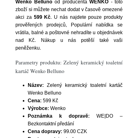
Wenko Belluno
od producenta
WENKO
- toto
zboží si můžete nechat dodat v časově omezené
akci za
599 Kč
. U nás najdete pouze produkty
prověřených prodejců, Populární nabídka se
vrátila, balné a poštovné nehradíte u objednávek
nad Kč. Nákup u nás potěší také vaši
peněženku.
Parametry produktu: Zelený keramický toaletní
kartáč Wenko Belluno
Název:
Zelený keramický toaletní kartáč
Wenko Belluno
Cena:
599 Kč
Výrobce:
Wenko
Poznámka k dopravě:
WE|DO –
Bezkontaktní předání
Cena dopravy:
99.00 CZK