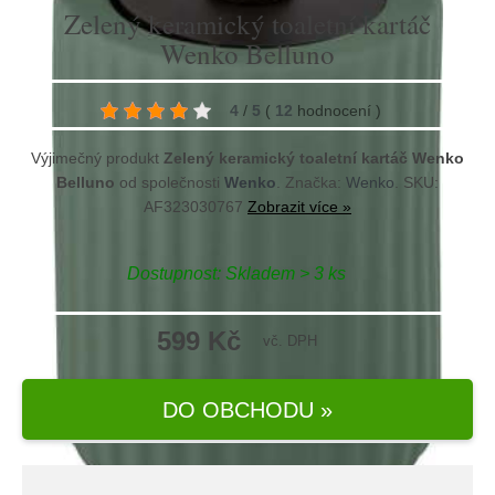
Zelený keramický toaletní kartáč
Wenko Belluno
4
/
5
(
12
hodnocení
)
Výjimečný produkt
Zelený keramický toaletní kartáč Wenko
Belluno
od společnosti
Wenko
. Značka:
Wenko
. SKU:
AF323030767
Zobrazit více »
Dostupnost:
Skladem > 3 ks
599 Kč
vč. DPH
DO OBCHODU »