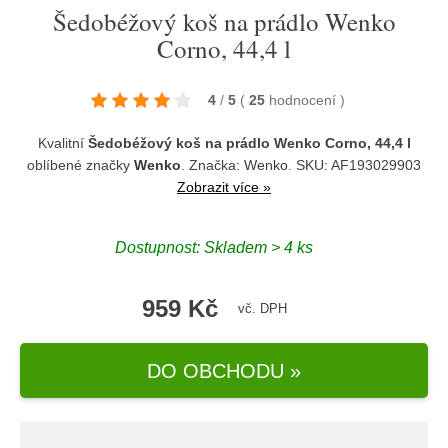
Šedobéžový koš na prádlo Wenko
Corno, 44,4 l
4
/
5
(
25
hodnocení
)
Kvalitní
Šedobéžový koš na prádlo Wenko Corno, 44,4 l
oblíbené značky
Wenko
. Značka:
Wenko
. SKU: AF193029903
Zobrazit více »
Dostupnost:
Skladem > 4 ks
959 Kč
vč. DPH
DO OBCHODU »