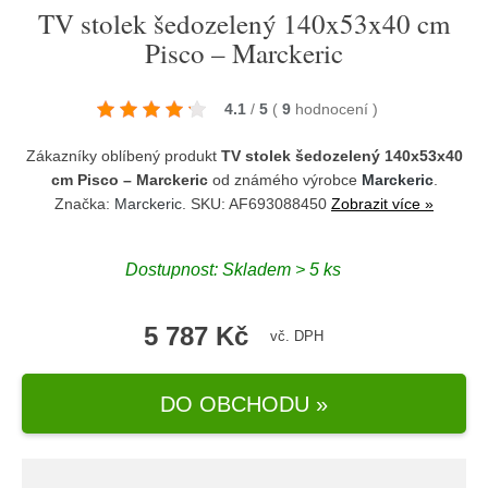
TV stolek šedozelený 140x53x40 cm
Pisco – Marckeric
4.1
/
5
(
9
hodnocení
)
Zákazníky oblíbený produkt
TV stolek šedozelený 140x53x40
cm Pisco – Marckeric
od známého výrobce
Marckeric
.
Značka:
Marckeric
. SKU: AF693088450
Zobrazit více »
Dostupnost:
Skladem > 5 ks
5 787 Kč
vč. DPH
DO OBCHODU »