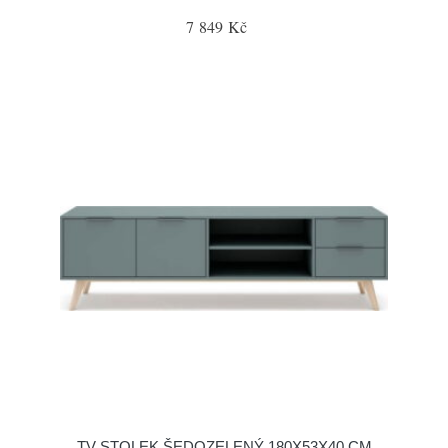
7 849 Kč
TV STOLEK ŠEDOZELENÝ 180X53X40 CM