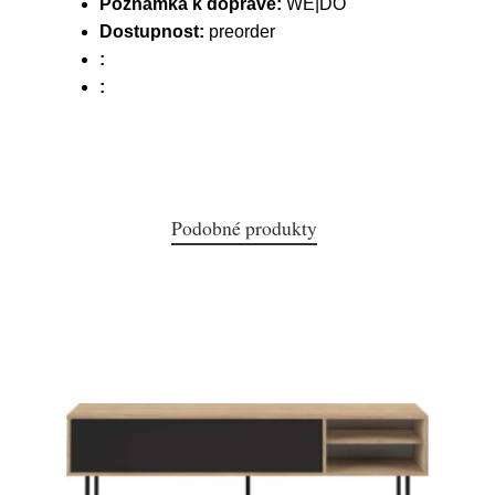
Poznámka k dopravě:
WE|DO
Dostupnost:
preorder
:
:
Podobné produkty