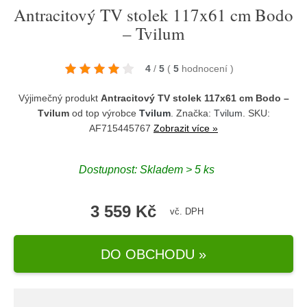
Antracitový TV stolek 117x61 cm Bodo
– Tvilum
4
/
5
(
5
hodnocení
)
Výjimečný produkt
Antracitový TV stolek 117x61 cm Bodo –
Tvilum
od top výrobce
Tvilum
. Značka:
Tvilum
. SKU:
AF715445767
Zobrazit více »
Dostupnost:
Skladem > 5 ks
3 559 Kč
vč. DPH
DO OBCHODU »