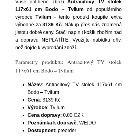
Vaše oblíbené zboží
Antracitový TV stolek
117x61 cm Bodo – Tvilum
od populárního
výrobce
Tvilum
- tento produkt koupíte extra
výhodně za
3139 Kč
. Nákup přes nás znamená
jistotu dobré ceny. Stačí naplnit košík zbožím nad
a dopravu NEPLATÍTE. Využijte nabídku dřív,
než dojde k vyprodání zboží.
Parametry produktu: Antracitový TV stolek
117x61 cm Bodo – Tvilum
Název:
Antracitový TV stolek 117x61 cm
Bodo – Tvilum
Cena:
3139 Kč
Výrobce:
Tvilum
Cena dopravy:
0.00 CZK
Poznámka k dopravě:
WE|DO
Dostupnost:
preorder