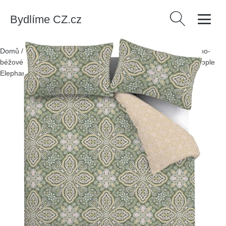
Bydlíme CZ.cz
Vyhledávání
Domů
/
Produkty
/
> Textil > Textil do ložnice > Povlečení
/
Zeleno-
béžové povlečení na jednolůžko 135x200 cm Alba Geo – Pineapple
Elephant