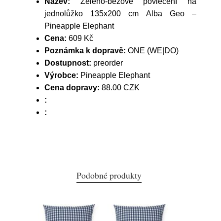
Název:
Zeleno-béžové povlečení na
jednolůžko 135x200 cm Alba Geo –
Pineapple Elephant
Cena:
609 Kč
Poznámka k dopravě:
ONE (WE|DO)
Dostupnost:
preorder
Výrobce:
Pineapple Elephant
Cena dopravy:
88.00 CZK
:
:
Podobné produkty