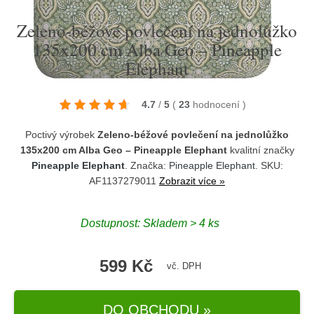
Zeleno-béžové povlečení na jednolůžko
135x200 cm Alba Geo – Pineapple
Elephant
4.7
/
5
(
23
hodnocení
)
Poctivý výrobek
Zeleno-béžové povlečení na jednolůžko
135x200 cm Alba Geo – Pineapple Elephant
kvalitní značky
Pineapple Elephant
. Značka:
Pineapple Elephant
. SKU:
AF1137279011
Zobrazit více »
Dostupnost:
Skladem > 4 ks
599 Kč
vč. DPH
DO OBCHODU »