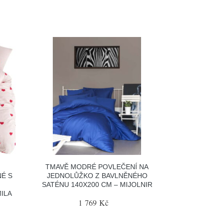
TMAVĚ MODRÉ POVLEČENÍ NA
É S
JEDNOLŮŽKO Z BAVLNĚNÉHO
É
SATÉNU 140X200 CM – MIJOLNIR
MILA
1 769 Kč