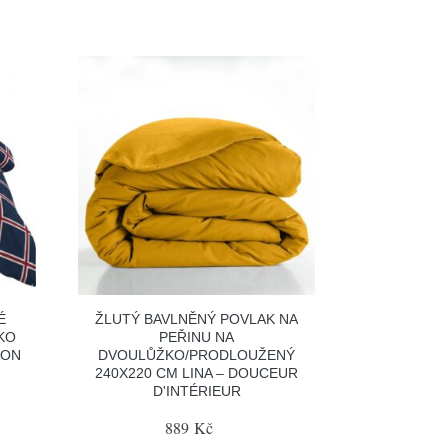
É
ŽLUTÝ BAVLNĚNÝ POVLAK NA
KO
PEŘINU NA
TON
DVOULŮŽKO/PRODLOUŽENÝ
240X220 CM LINA – DOUCEUR
D'INTÉRIEUR
889 Kč