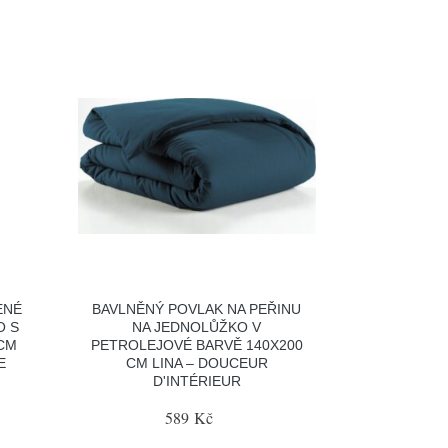
ENÉ
BAVLNĚNÝ POVLAK NA PEŘINU
O S
NA JEDNOLŮŽKO V
CM
PETROLEJOVÉ BARVĚ 140X200
E
CM LINA – DOUCEUR
D'INTÉRIEUR
589 Kč