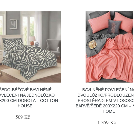
ŠEDO-BÉŽOVÉ BAVLNĚNÉ
BAVLNĚNÉ POVLEČENÍ N
OVLEČENÍ NA JEDNOLŮŽKO
DVOULŮŽKO/PRODLOUŽEN
X200 CM DOROTA – COTTON
PROSTĚRADLEM V LOSOS
HOUSE
BARVĚ/ŠEDÉ 200X220 CM – 
HOME
509 Kč
1 359 Kč