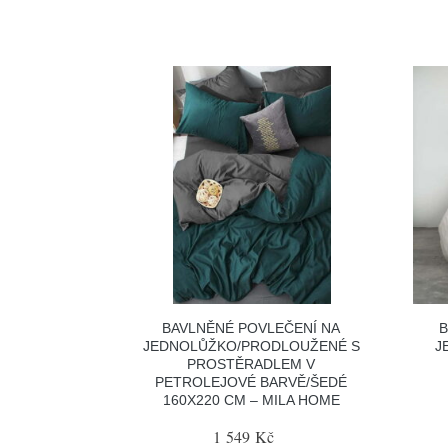
BAVLNĚNÉ POVLEČENÍ NA
B
JEDNOLŮŽKO/PRODLOUŽENÉ S
J
PROSTĚRADLEM V
PETROLEJOVÉ BARVĚ/ŠEDÉ
160X220 CM – MILA HOME
1 549 Kč