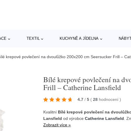
ACE
TEXTIL
KUCHYNĚ A JÍDELNA
NÁBY
ílé krepové povlečení na dvoulůžko 200x200 cm Seersucker Frill – Cat
Bílé krepové povlečení na d
Frill – Catherine Lansfield
4.7
/
5
(
28
hodnocení
)
Kvalitní
Bílé krepové povlečení na dvoulůžko
Lansfield
od výrobce
Catherine Lansfield
. Z
Zobrazit více »