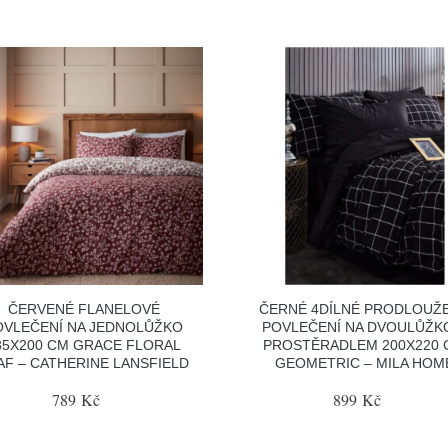
ČERVENÉ FLANELOVÉ
ČERNÉ 4DÍLNÉ PRODLOUŽ
OVLEČENÍ NA JEDNOLŮŽKO
POVLEČENÍ NA DVOULŮŽK
35X200 CM GRACE FLORAL
PROSTĚRADLEM 200X220 
AF – CATHERINE LANSFIELD
GEOMETRIC – MILA HOM
789 Kč
899 Kč