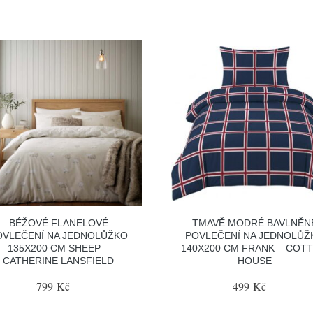
BÉŽOVÉ FLANELOVÉ
TMAVĚ MODRÉ BAVLNĚN
OVLEČENÍ NA JEDNOLŮŽKO
POVLEČENÍ NA JEDNOLŮŽ
135X200 CM SHEEP –
140X200 CM FRANK – COT
CATHERINE LANSFIELD
HOUSE
799 Kč
499 Kč