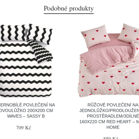
Podobné produkty
ERNOBÍLÉ POVLEČENÍ NA
RŮŽOVÉ POVLEČENÍ NA
DVOULŮŽKO 200X200 CM
JEDNOLŮŽKO/PRODLOUŽEN
WAVES – SASSY B
PROSTĚRADLEM/3DÍLN
160X220 CM RED HEART – 
709 Kč
HOME
859 Kč