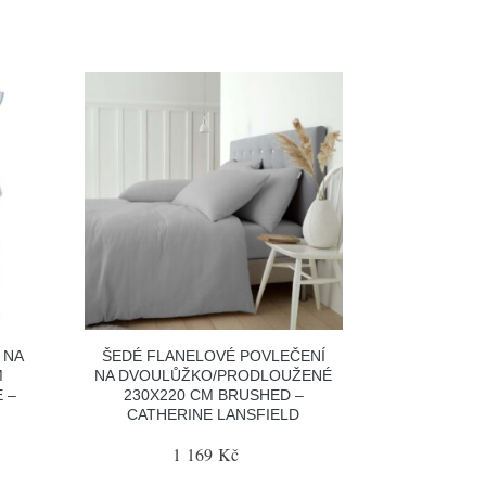
 NA
ŠEDÉ FLANELOVÉ POVLEČENÍ
M
NA DVOULŮŽKO/PRODLOUŽENÉ
 –
230X220 CM BRUSHED –
CATHERINE LANSFIELD
1 169 Kč