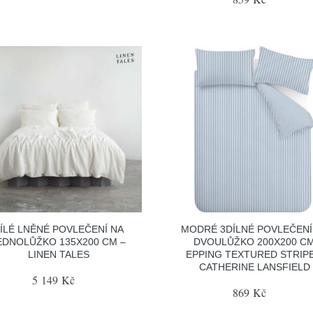
ÍLÉ LNĚNÉ POVLEČENÍ NA
MODRÉ 3DÍLNÉ POVLEČENÍ
EDNOLŮŽKO 135X200 CM –
DVOULŮŽKO 200X200 C
LINEN TALES
EPPING TEXTURED STRIPE
CATHERINE LANSFIELD
5 149 Kč
869 Kč