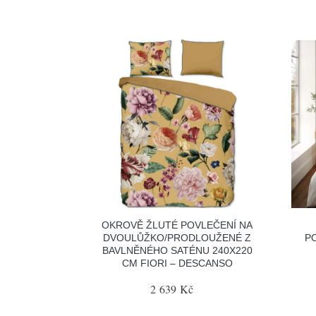
OKROVĚ ŽLUTÉ POVLEČENÍ NA
DVOULŮŽKO/PRODLOUŽENÉ Z
P
BAVLNĚNÉHO SATÉNU 240X220
CM FIORI – DESCANSO
2 639 Kč