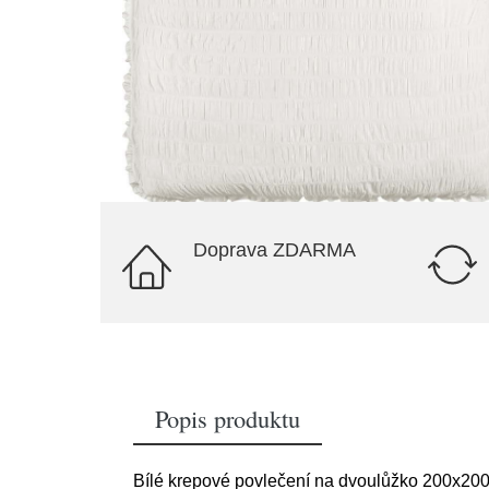
Doprava ZDARMA
Popis produktu
Bílé krepové povlečení na dvoulůžko 200x200 