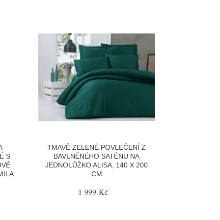
A
TMAVĚ ZELENÉ POVLEČENÍ Z
É S
BAVLNĚNÉHO SATÉNU NA
OVÉ
JEDNOLŮŽKO ALISA, 140 X 200
MILA
CM
1 999 Kč