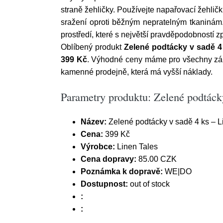
straně žehličky. Používejte napařovací žehlič
sražení oproti běžným nepratelným tkaniná
prostředí, které s největší pravděpodobností z
Oblíbený produkt
Zelené podtácky v sadě 4
399 Kč
. Výhodné ceny máme pro všechny záka
kamenné prodejně, která má vyšší náklady.
Parametry produktu: Zelené podtáck
Název:
Zelené podtácky v sadě 4 ks – L
Cena:
399 Kč
Výrobce:
Linen Tales
Cena dopravy:
85.00 CZK
Poznámka k dopravě:
WE|DO
Dostupnost:
out of stock
:
: