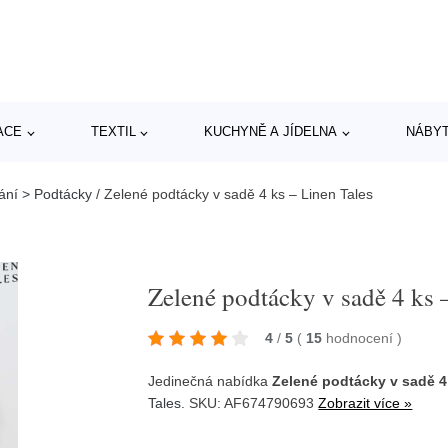
ACE
TEXTIL
KUCHYNĚ A JÍDELNA
NÁBY
ání > Podtácky
/
Zelené podtácky v sadě 4 ks – Linen Tales
Zelené podtácky v sadě 4 ks 
4
/
5
(
15
hodnocení
)
Jedinečná nabídka
Zelené podtácky v sadě 4
Tales
. SKU: AF674790693
Zobrazit více »