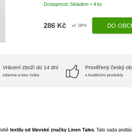
Dostupnost:
Skladem > 4 ks
286 Kč
DO OBC
vč. DPH
Vrácení zboží do 14 dní
Prověřený český o
zdarma a bez rizika
s kvalitními produkty
odobě
textilu od litevské značky Linen Tales
. Tato sada podt