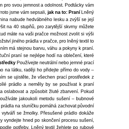
írán pro svou jemnost a odolnost. Podtácky vám
Proto jsme vám sepsali,
jak na to:
Praní
Lněný
kanina nabude hedvábného lesku a zvýší se její
šit na 40 stupňů, pro zarytější skvrny můžete
okud máte na vaši pračce možnost zvolit si výši
tví jiného prádla v pračce, pro lněný textil to
čením má stejnou barvu, váhu a pokyny k praní.
uční praní se nejlépe hodí na oblečení, které
středky
Používejte neutrální nebo jemné prací
mo na látku, raději ho přidejte přímo do vody –
ím se ujistěte, že všechen prací prostředek z
a bílé prádlo a neměly by se používat k praní
na oslabovat a způsobit žluté zbarvení. Pokud
oužíváte jakoukoli metodu sušení – bubnové
ého prádla na sluníčku pomáhá zachovat původní
í a vytváří se žmolky. Přesušené prádlo dokáže
y vyndejte hned po skončení procesu sušení,
 podle potřeby. Lněný textil žehlete po rubové