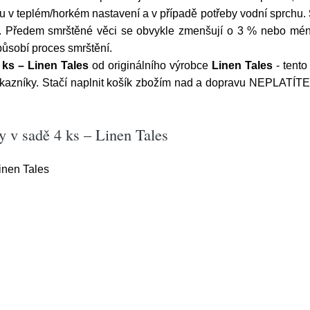
ku v teplém/horkém nastavení a v případě potřeby vodní sprchu.
m. Předem smrštěné věci se obvykle zmenšují o 3 % nebo mén
působí proces smrštění.
 ks – Linen Tales
od originálního výrobce
Linen Tales
- tento
zníky. Stačí naplnit košík zbožím nad a dopravu NEPLATÍTE. 
y v sadě 4 ks – Linen Tales
inen Tales