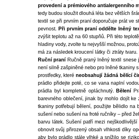
provedení a prémiového antialergenního m
tedy budou sloužit dlouhá léta bez větších šr
textil se při prvním praní doporučuje prát ve
pevnost.
Při prvním praní oddělte lněný tex
zvýšit teplotu až na 60 stupňů. Při této teplo
hladiny vody, zvolte tu nejvyšší možnou, proto
má za následek kroucení látky či ztráty tvaru
Ruční praní
Ručně praný lněný textil snese j
není silně zašpiněné nebo pro lněné tkaniny s
prostředky, které
neobsahují žádná bělící či
prádlo přidejte poté, co se vana naplní vodo
prádla byl kompletně opláchnutý.
Bělení
Pra
barevného oblečení, jinak by mohlo dojít ke 
tkaniny potřebují bělení, použijte bělidlo na 
sušení nebo sušení na froté ručníky – před že
barvu látek. Sušení patří mezi nejškodlivější
obnovit svůj přirozený obsah vlhkosti díky o
aby bylo prádlo stále vlhké a snížilo se rizi