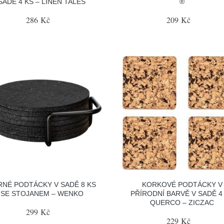
SADĚ 4 KS – LINEN TALES
®
286 Kč
209 Kč
RNÉ PODTÁCKY V SADĚ 8 KS
KORKOVÉ PODTÁCKY V
SE STOJANEM – WENKO
PŘÍRODNÍ BARVĚ V SADĚ 4
QUERCO – ZICZAC
299 Kč
229 Kč