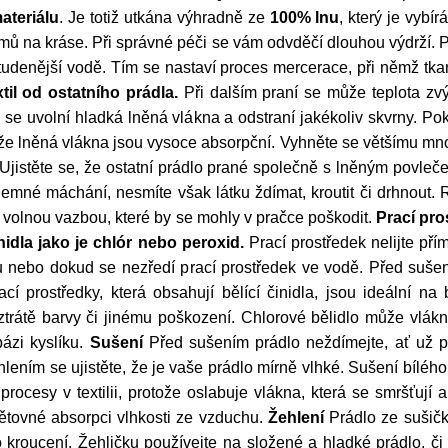
ateriálu
. Je totiž utkána výhradně ze
100% lnu
, který je vyb
ámů na kráse. Při správné péči se vám odvděčí dlouhou výdrží. 
 studenější vodě. Tím se nastaví proces mercerace, při němž t
til od ostatního prádla.
Při dalším praní se může teplota zvý
tě se uvolní hladká lněná vlákna a odstraní jakékoliv skvrny. P
že lněná vlákna jsou vysoce absorpční. Vyhněte se většímu množs
. Ujistěte se, že ostatní prádlo prané společně s lněným povle
emné máchání, nesmíte však látku ždímat, kroutit či drhnout. R
 volnou vazbou, které by se mohly v pračce poškodit.
Prací pro
nidla jako je chlór nebo peroxid.
Prací prostředek nelijte pří
u nebo dokud se nezředí prací prostředek ve vodě. Před sušen
cí prostředky, která obsahují bělící činidla, jsou ideální n
ztrátě barvy či jinému poškození. Chlorové bělidlo může vlák
bázi kyslíku.
Sušení
Před sušením prádlo neždímejte, ať už p
hlením se ujistěte, že je vaše prádlo mírně vlhké. Sušení bíl
 procesy v textilii, protože oslabuje vlákna, která se smršťuj
pětovné absorpci vlhkosti ze vzduchu.
Žehlení
Prádlo ze sušičk
ko kroucení. Žehličku používejte na složené a hladké prádlo, či