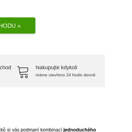
HODU »
bchod
Nakupujte kdykoli
máme otevřeno 24 hodin denně
ácků si vás podmaní kombinací
jednoduchého