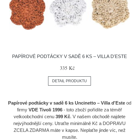
PAPÍROVÉ PODTÁCKY V SADĚ 6 KS – VILLA D'ESTE
335 Kč
DETAIL PRODUKTU
Papírové podtácky v sadě 6 ks Uncinetto – Villa d'Este
od
firmy
VDE Tivoli 1996
- toto zboží pořídíte za téměř
velkoobchodní cenu
399 Kč
. V našem obchodě najdete
nejvýhodnější ceny. Utraťte minimálně Kč a DOPRAVU
ZCELA ZDARMA máte v kapse. Neplaťte jinde víc, než
musíte.