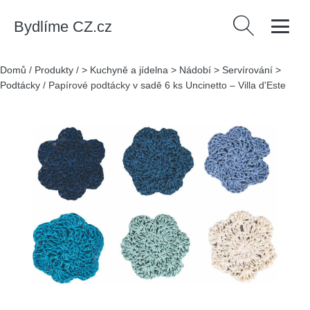
Bydlíme CZ.cz
Vyhledávání
Domů
/
Produkty
/
> Kuchyně a jídelna > Nádobí > Servírování >
Podtácky
/
Papírové podtácky v sadě 6 ks Uncinetto – Villa d'Este