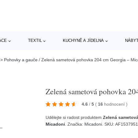
ACE
TEXTIL
KUCHYNĚ A JÍDELNA
NÁBY
 > Pohovky a gauče
/
Zelená sametová pohovka 204 cm Georgia – Mic
Zelená sametová pohovka 20
4.6
/
5
(
16
hodnocení
)
Udělejte si radost produktem
Zelená sametová
Micadoni
. Značka:
Micadoni
. SKU: AF153795