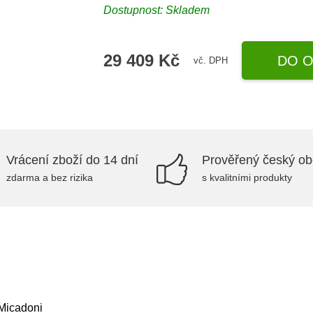
Dostupnost:
Skladem
29 409 Kč
DO O
vč. DPH
Vrácení zboží do 14 dní
Prověřený český o
zdarma a bez rizika
s kvalitními produkty
Micadoni