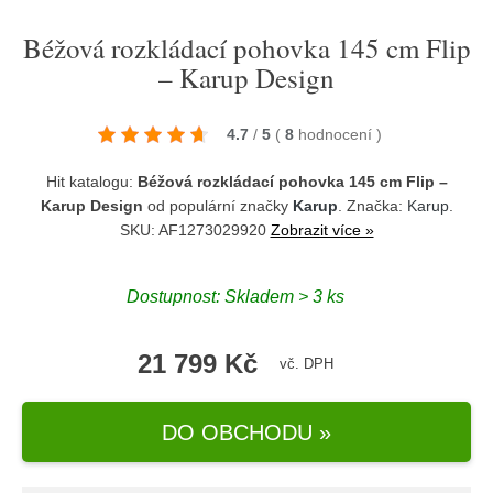
Béžová rozkládací pohovka 145 cm Flip
– Karup Design
4.7
/
5
(
8
hodnocení
)
Hit katalogu:
Béžová rozkládací pohovka 145 cm Flip –
Karup Design
od populární značky
Karup
. Značka:
Karup
.
SKU: AF1273029920
Zobrazit více »
Dostupnost:
Skladem > 3 ks
21 799 Kč
vč. DPH
DO OBCHODU »