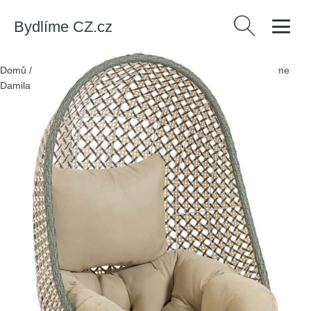
Bydlíme CZ.cz
Vyhledávání
Domů
/
Produkty
/
Nábytek
/
Závěsné zahradní křeslo Kave Home
Damila