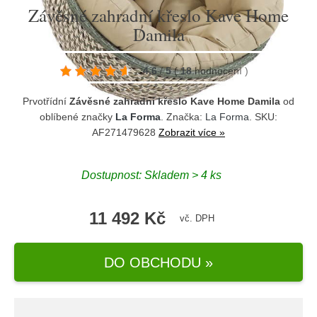
Závěsné zahradní křeslo Kave Home
Damila
4.6
/
5
(
18
hodnocení
)
Prvotřídní
Závěsné zahradní křeslo Kave Home Damila
od
oblíbené značky
La Forma
. Značka:
La Forma
. SKU:
AF271479628
Zobrazit více »
Dostupnost:
Skladem > 4 ks
11 492 Kč
vč. DPH
DO OBCHODU »