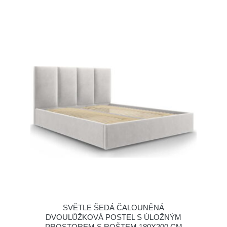
SVĚTLE ŠEDÁ ČALOUNĚNÁ
DVOULŮŽKOVÁ POSTEL S ÚLOŽNÝM
PROSTOREM S ROŠTEM 180X200 CM