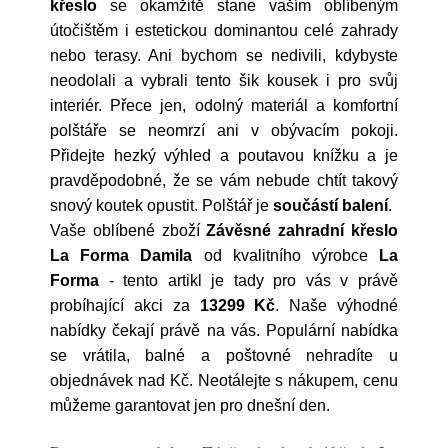
křeslo
se okamžitě stane vaším oblíbeným
útočištěm i estetickou dominantou celé zahrady
nebo terasy. Ani bychom se nedivili, kdybyste
neodolali a vybrali tento šik kousek i pro svůj
interiér. Přece jen, odolný materiál a komfortní
polštáře se neomrzí ani v obývacím pokoji.
Přidejte hezký výhled a poutavou knížku a je
pravděpodobné, že se vám nebude chtít takový
snový koutek opustit. Polštář je
součástí balení
.
Vaše oblíbené zboží
Závěsné zahradní křeslo
La Forma Damila
od kvalitního výrobce
La
Forma
- tento artikl je tady pro vás v právě
probíhající akci za
13299 Kč
. Naše výhodné
nabídky čekají právě na vás. Populární nabídka
se vrátila, balné a poštovné nehradíte u
objednávek nad Kč. Neotálejte s nákupem, cenu
můžeme garantovat jen pro dnešní den.