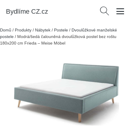
Bydlíme CZ.cz
Vyhledávání
Domů
/
Produkty
/
Nábytek
/
Postele
/
Dvoulůžkové manželské
postele
/
Modrá/šedá čalouněná dvoulůžková postel bez roštu
180x200 cm Frieda – Meise Möbel