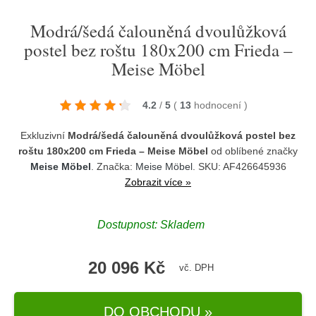
Modrá/šedá čalouněná dvoulůžková
postel bez roštu 180x200 cm Frieda –
Meise Möbel
4.2
/
5
(
13
hodnocení
)
Exkluzivní
Modrá/šedá čalouněná dvoulůžková postel bez
roštu 180x200 cm Frieda – Meise Möbel
od oblíbené značky
Meise Möbel
. Značka:
Meise Möbel
. SKU: AF426645936
Zobrazit více »
Dostupnost:
Skladem
20 096 Kč
vč. DPH
DO OBCHODU »