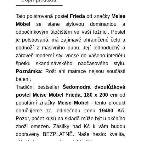
Tato polstrovaná postel
Frieda
od značky
Meise
Möbel
se stane stylovou dominantou a
odpočinkovým útočištěm ve vaší ložnici. Postel
je polstrovaná, má zajímavě ohraničené čelo a
podnoží z masivního dubu. Její jednoduchý a
zároveň moderní styl vnese do vašeho interiéru
špetku skandinávského nadčasového stylu.
Poznámka:
Rošt ani matrace nejsou součástí
balení.
Tradiční bestseller
Šedomodrá dvoulůžková
postel Meise Möbel Frieda, 180 x 200 cm
od
populární značky
Meise Möbel
- tento produkt
doručujeme za jedinečnou cenu
19490 Kč
.
Pozor, počet kusů na skladě může být u akčního
zboží omezen. Zásilky nad Kč k vám budou
dopraveny BEZPLATNĚ. Naše heslo: kvalita,