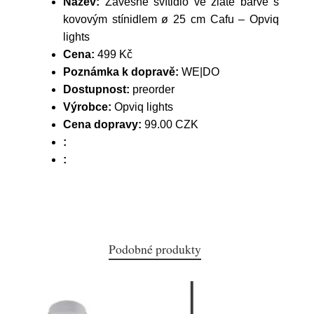
Název:
Závěsné svítidlo ve zlaté barvě s
kovovým stínidlem ø 25 cm Cafu – Opviq
lights
Cena:
499 Kč
Poznámka k dopravě:
WE|DO
Dostupnost:
preorder
Výrobce:
Opviq lights
Cena dopravy:
99.00 CZK
:
:
Podobné produkty