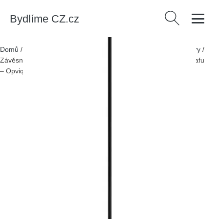
Bydlíme CZ.cz
Vyhledávání
Domů
/
Produkty
/
> Svítidla > Stropní a závěsná svítidla > Lustry
/
Závěsné svítidlo ve zlaté barvě s kovovým stínidlem ø 25 cm Cafu
– Opviq lights