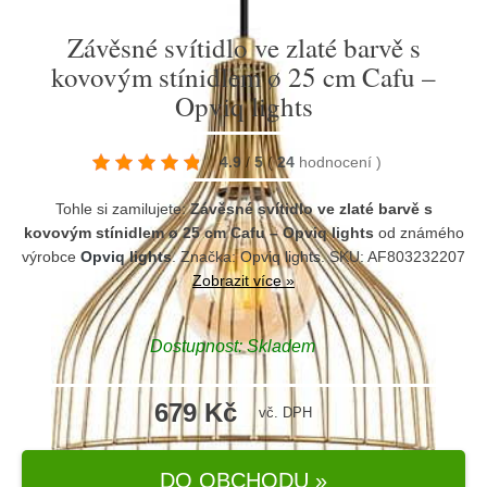
Závěsné svítidlo ve zlaté barvě s
kovovým stínidlem ø 25 cm Cafu –
Opviq lights
4.9
/
5
(
24
hodnocení
)
Tohle si zamilujete:
Závěsné svítidlo ve zlaté barvě s
kovovým stínidlem ø 25 cm Cafu – Opviq lights
od známého
výrobce
Opviq lights
. Značka:
Opviq lights
. SKU: AF803232207
Zobrazit více »
Dostupnost:
Skladem
679 Kč
vč. DPH
DO OBCHODU »