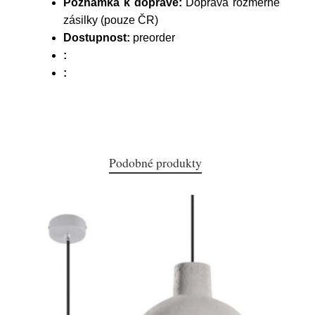
Poznámka k dopravě:
Doprava rozměrné
zásilky (pouze ČR)
Dostupnost:
preorder
:
:
Podobné produkty