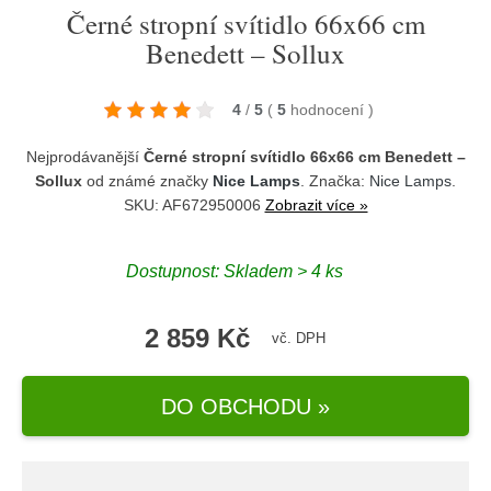
Černé stropní svítidlo 66x66 cm
Benedett – Sollux
4
/
5
(
5
hodnocení
)
Nejprodávanější
Černé stropní svítidlo 66x66 cm Benedett –
Sollux
od známé značky
Nice Lamps
. Značka:
Nice Lamps
.
SKU: AF672950006
Zobrazit více »
Dostupnost:
Skladem > 4 ks
2 859 Kč
vč. DPH
DO OBCHODU »