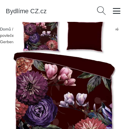
Bydlíme CZ.cz
Vyhledávání
Domů
/
Produkty
/
> Textil > Textil do ložnice > Povlečení
/
Vínové
povlečení na jednolůžko z organické bavlny Descanso
Gerbera, 140 x 220 cm