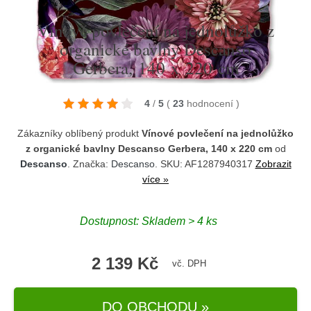
Vínové povlečení na jednolůžko z
organické bavlny Descanso
Gerbera, 140 x 220 cm
4
/
5
(
23
hodnocení
)
Zákazníky oblíbený produkt
Vínové povlečení na jednolůžko
z organické bavlny Descanso Gerbera, 140 x 220 cm
od
Descanso
. Značka:
Descanso
. SKU: AF1287940317
Zobrazit
více »
Dostupnost:
Skladem > 4 ks
2 139 Kč
vč. DPH
DO OBCHODU »