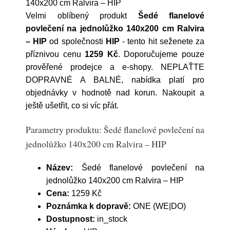
140x200 cm Ralvira – HIP
Velmi oblíbený produkt
Šedé flanelové
povlečení na jednolůžko 140x200 cm Ralvira
– HIP
od společnosti
HIP
- tento hit seženete za
příznivou cenu
1259 Kč
. Doporučujeme pouze
prověřené prodejce a e-shopy. NEPLAŤTE
DOPRAVNÉ A BALNÉ, nabídka platí pro
objednávky v hodnotě nad korun. Nakoupit a
ještě ušetřit, co si víc přát.
Parametry produktu: Šedé flanelové povlečení na
jednolůžko 140x200 cm Ralvira – HIP
Název:
Šedé flanelové povlečení na
jednolůžko 140x200 cm Ralvira – HIP
Cena:
1259 Kč
Poznámka k dopravě:
ONE (WE|DO)
Dostupnost:
in_stock