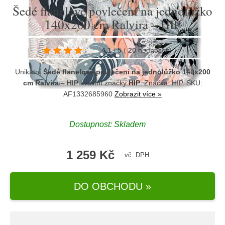
Šedé flanelové povlečení na jednolůžko
140x200 cm Ralvira – HIP
4.1
/
5
(
20
hodnocení
)
Unikátní
Šedé flanelové povlečení na jednolůžko 140x200
cm Ralvira – HIP
kvalitní značky
HIP
. Značka:
HIP
. SKU:
AF1332685960
Zobrazit více »
Dostupnost:
Skladem
1 259 Kč
vč. DPH
DO OBCHODU »