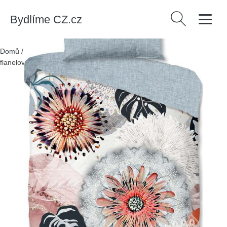
Bydlíme CZ.cz
Vyhledávání
Domů
/
Produkty
/
> Textil > Textil do ložnice > Povlečení
/
Šedé
flanelové povlečení na jednolůžko 140x200 cm Ralvira – HIP