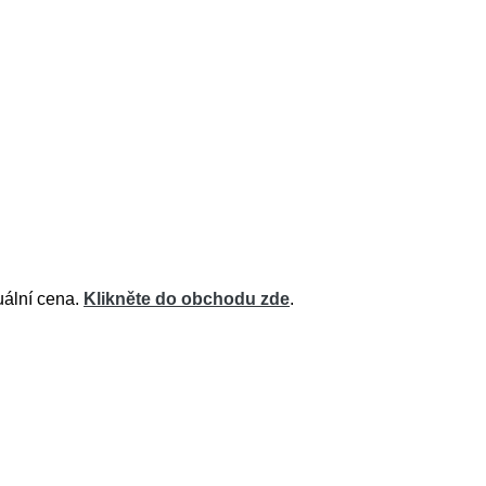
tuální cena.
Klikněte do obchodu zde
.