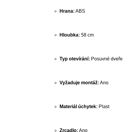
Hrana:
ABS
Hloubka:
58 cm
Typ otevírání:
Posuvné dveře
Vyžaduje montáž:
Ano
Materiál úchytek:
Plast
Zrcadlo:
Ano