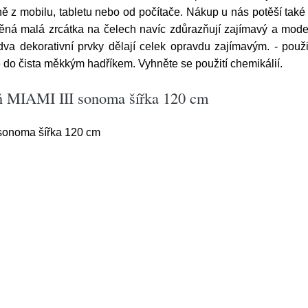
 z mobilu, tabletu nebo od počítače. Nákup u nás potěší tak
těná malá zrcátka na čelech navíc zdůrazňují zajímavý a moder
dva dekorativní prvky dělají celek opravdu zajímavým. - použit
 do čista měkkým hadříkem. Vyhněte se použití chemikálií.
íň MIAMI III sonoma šířka 120 cm
I sonoma šířka 120 cm