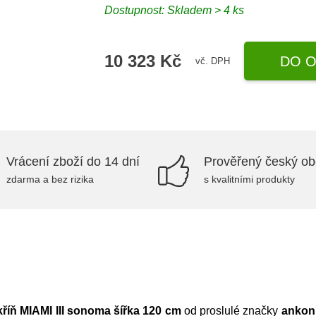
Dostupnost:
Skladem > 4 ks
10 323 Kč
DO O
vč. DPH
Vrácení zboží do 14 dní
Prověřený český o
zdarma a bez rizika
s kvalitními produkty
kříň MIAMI III sonoma šířka 120 cm
od proslulé značky
ankon