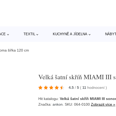
ACE
TEXTIL
KUCHYNĚ A JÍDELNA
NÁBY
onoma šířka 120 cm
Velká šatní skříň MIAMI III
4.5
/
5
(
11
hodnocení
)
Hit katalogu:
Velká šatní skříň MIAMI III son
Značka:
ankon
. SKU: 064-0100
Zobrazit více »