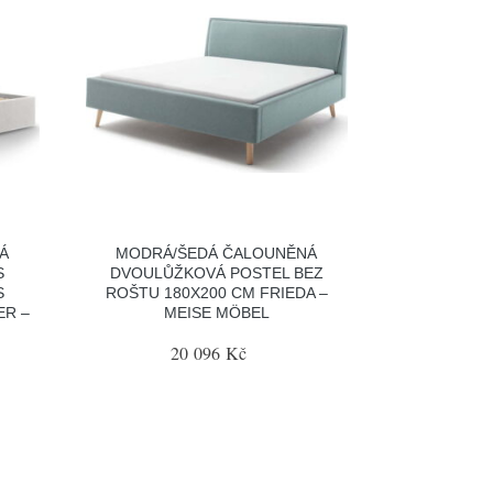
Á
MODRÁ/ŠEDÁ ČALOUNĚNÁ
S
DVOULŮŽKOVÁ POSTEL BEZ
S
ROŠTU 180X200 CM FRIEDA –
ER –
MEISE MÖBEL
20 096 Kč