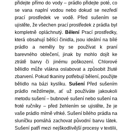
přidejte přímo do vody – prádlo přidejte poté, co
se vana naplní vodou nebo dokud se nezředí
prací prostředek ve vodě. Před sušením se
ujistěte, že všechen prací prostředek z prádla byl
kompletně opláchnutý.
Bělení
Prací prostředky,
která obsahují bělící činidla, jsou ideální na bílé
prádlo a neměly by se používat k praní
barevného oblečení, jinak by mohlo dojít ke
ztrátě barvy či jinému poškození. Chlorové
bělidlo může vlákna oslabovat a způsobit žluté
zbarvení. Pokud tkaniny potřebují bělení, použijte
bělidlo na bázi kyslíku.
Sušení
Před sušením
prádlo neždímejte, ať už používáte jakoukoli
metodu sušení – bubnové sušení nebo sušení na
froté ručníky – před žehlením se ujistěte, že je
vaše prádlo mírně vlhké. Sušení bílého prádla na
sluníčku pomáhá zachovat původní barvu látek.
Sušení patří mezi nejškodlivější procesy v textilii,