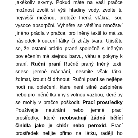
jakékoliv skvrny. Pokud máte na vaši pračce
možnost zvolit si výši hladiny vody, zvolte tu
nejvyšší možnou, protože lněná vlákna jsou
vysoce absorpční. Vyhněte se většímu množství
jiného prádla v pračce, pro lněný textil to má za
následek kroucení látky či ztráty tvaru. Ujistěte
se, že ostatní prádlo prané společně s lněným
povlečením má stejnou barvu, váhu a pokyny k
praní.
Ruční praní
Ručně praný lněný textil
snese jemné máchání, nesmíte však látku
ždímat, kroutit či drhnout. Ruční praní se nejlépe
hodí na oblečení, které není silně zašpiněné
nebo pro lněné tkaniny s volnou vazbou, které by
se mohly v pračce poškodit.
Prací prostředky
Používejte neutrální nebo jemné prací
prostředky, které
neobsahují žádná bělící
činidla jako je chlór nebo peroxid.
Prací
prostředek nelijte přímo na látku, raději ho