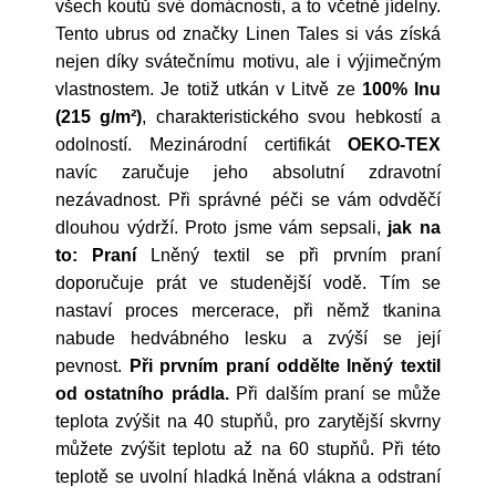
všech koutů své domácnosti, a to včetně jídelny.
Tento ubrus od značky Linen Tales si vás získá
nejen díky svátečnímu motivu, ale i výjimečným
vlastnostem. Je totiž utkán v Litvě ze
100% lnu
(215 g/m²)
, charakteristického svou hebkostí a
odolností. Mezinárodní certifikát
OEKO-TEX
navíc zaručuje jeho absolutní zdravotní
nezávadnost. Při správné péči se vám odvděčí
dlouhou výdrží. Proto jsme vám sepsali,
jak na
to:
Praní
Lněný textil se při prvním praní
doporučuje prát ve studenější vodě. Tím se
nastaví proces mercerace, při němž tkanina
nabude hedvábného lesku a zvýší se její
pevnost.
Při prvním praní oddělte lněný textil
od ostatního prádla.
Při dalším praní se může
teplota zvýšit na 40 stupňů, pro zarytější skvrny
můžete zvýšit teplotu až na 60 stupňů. Při této
teplotě se uvolní hladká lněná vlákna a odstraní