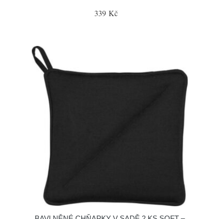
339 Kč
BAVLNĚNÉ CHŇAPKY V SADĚ 2 KS SOFT –