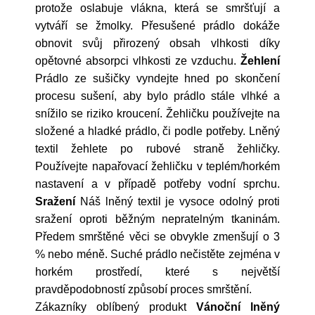
protože oslabuje vlákna, která se smršťují a
vytváří se žmolky. Přesušené prádlo dokáže
obnovit svůj přirozený obsah vlhkosti díky
opětovné absorpci vlhkosti ze vzduchu.
Žehlení
Prádlo ze sušičky vyndejte hned po skončení
procesu sušení, aby bylo prádlo stále vlhké a
snížilo se riziko kroucení. Žehličku používejte na
složené a hladké prádlo, či podle potřeby. Lněný
textil žehlete po rubové straně žehličky.
Používejte napařovací žehličku v teplém/horkém
nastavení a v případě potřeby vodní sprchu.
Sražení
Náš lněný textil je vysoce odolný proti
sražení oproti běžným nepratelným tkaninám.
Předem smrštěné věci se obvykle zmenšují o 3
% nebo méně. Suché prádlo nečistěte zejména v
horkém prostředí, které s největší
pravděpodobností způsobí proces smrštění.
Zákazníky oblíbený produkt
Vánoční lněný