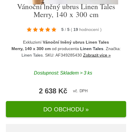
Vánoční lněný ubrus Linen Tales
Merry, 140 x 300 cm
5
/
5
(
19
hodnocení
)
Exkluzivní
Vánoční lněný ubrus Linen Tales
Merry, 140 x 300 cm
od producenta
Linen Tales
. Značka:
Linen Tales
. SKU: AF349285430
Zobrazit více »
Dostupnost:
Skladem > 3 ks
2 638 Kč
vč. DPH
DO OBCHODU »