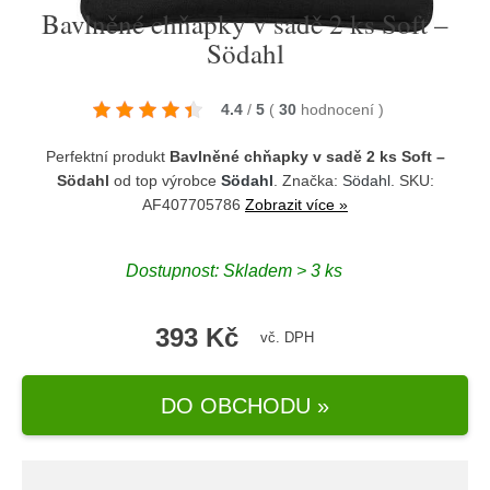
Bavlněné chňapky v sadě 2 ks Soft –
Södahl
4.4
/
5
(
30
hodnocení
)
Perfektní produkt
Bavlněné chňapky v sadě 2 ks Soft –
Södahl
od top výrobce
Södahl
. Značka:
Södahl
. SKU:
AF407705786
Zobrazit více »
Dostupnost:
Skladem > 3 ks
393 Kč
vč. DPH
DO OBCHODU »