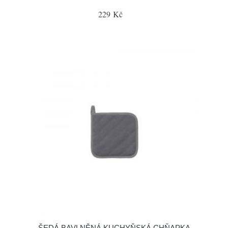
229 Kč
ŠEDÁ BAVLNĚNÁ KUCHYŇSKÁ CHŇAPKA