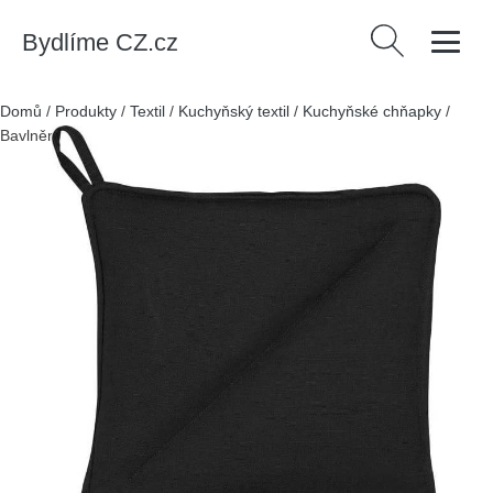
Bydlíme CZ.cz
Vyhledávání
Domů
/
Produkty
/
Textil
/
Kuchyňský textil
/
Kuchyňské chňapky
/
Bavlněné chňapky v sadě 2 ks Soft – Södahl