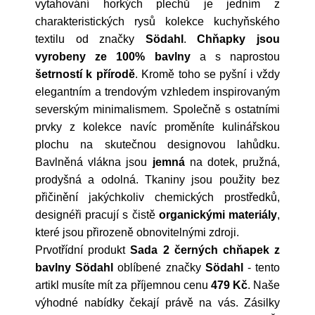
vytahování horkých plechů je jedním z
charakteristických rysů kolekce kuchyňského
textilu od značky
Södahl
.
Chňapky jsou
vyrobeny ze 100% bavlny
a s naprostou
šetrností k přírodě
. Kromě toho se pyšní i vždy
elegantním a trendovým vzhledem inspirovaným
severským minimalismem. Společně s ostatními
prvky z kolekce navíc proměníte kulinářskou
plochu na skutečnou designovou lahůdku.
Bavlněná vlákna jsou
jemná
na dotek, pružná,
prodyšná a odolná. Tkaniny jsou použity bez
přičinění jakýchkoliv chemických prostředků,
designéři pracují s čistě
organickými materiály
,
které jsou přirozeně obnovitelnými zdroji.
Prvotřídní produkt
Sada 2 černých chňapek z
bavlny Södahl
oblíbené značky
Södahl
- tento
artikl musíte mít za příjemnou cenu
479 Kč
. Naše
výhodné nabídky čekají právě na vás. Zásilky