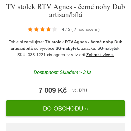
TV stolek RTV Agnes - černé nohy Dub
artisan/bílá
4
/
5
(
7
hodnocení
)
Tohle si zamilujete:
TV stolek RTV Agnes - černé nohy Dub
artisan/bílá
od výrobce
SG-nábytek
. Značka:
SG-nábytek
.
SKU: 035-1221-cis-agnes-tv-v-tv-arti
Zobrazit více »
Dostupnost:
Skladem > 3 ks
7 009 Kč
vč. DPH
DO OBCHODU »