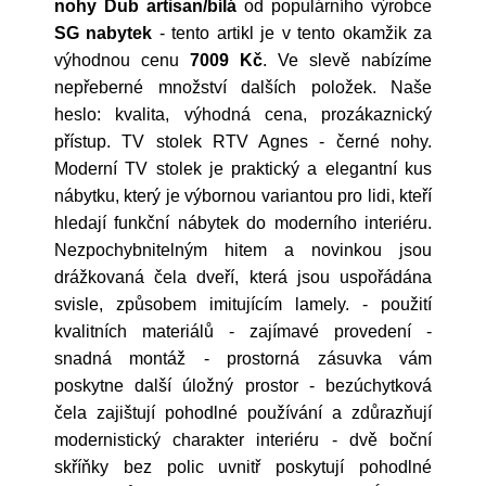
nohy Dub artisan/bílá
od populárního výrobce
SG nabytek
- tento artikl je v tento okamžik za
výhodnou cenu
7009 Kč
. Ve slevě nabízíme
nepřeberné množství dalších položek. Naše
heslo: kvalita, výhodná cena, prozákaznický
přístup. TV stolek RTV Agnes - černé nohy.
Moderní TV stolek je praktický a elegantní kus
nábytku, který je výbornou variantou pro lidi, kteří
hledají funkční nábytek do moderního interiéru.
Nezpochybnitelným hitem a novinkou jsou
drážkovaná čela dveří, která jsou uspořádána
svisle, způsobem imitujícím lamely. - použití
kvalitních materiálů - zajímavé provedení -
snadná montáž - prostorná zásuvka vám
poskytne další úložný prostor - bezúchytková
čela zajištují pohodlné používání a zdůrazňují
modernistický charakter interiéru - dvě boční
skříňky bez polic uvnitř poskytují pohodlné