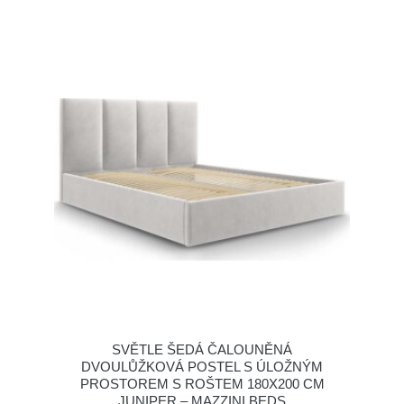
SVĚTLE ŠEDÁ ČALOUNĚNÁ
DVOULŮŽKOVÁ POSTEL S ÚLOŽNÝM
PROSTOREM S ROŠTEM 180X200 CM
JUNIPER – MAZZINI BEDS