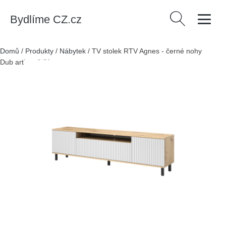
Bydlíme CZ.cz
Vyhledávání
Domů
/
Produkty
/
Nábytek
/
TV stolek RTV Agnes - černé nohy
Dub artisan/bílá