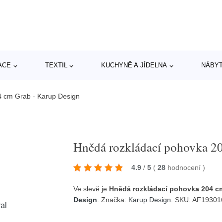
ACE
TEXTIL
KUCHYNĚ A JÍDELNA
NÁBY
4 cm Grab - Karup Design
Hnědá rozkládací pohovka 2
4.9
/
5
(
28
hodnocení
)
Ve slevě je
Hnědá rozkládací pohovka 204 c
Design
. Značka:
Karup Design
. SKU: AF1930