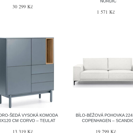
NORDIC
30 299 Kč
1 571 Kč
DRO-ŠEDÁ VYSOKÁ KOMODA
BÍLO-BÉŽOVÁ POHOVKA 22
0X120 CM CORVO – TEULAT
COPENHAGEN – SCANDI
13 319 Kč
19 799 Kč