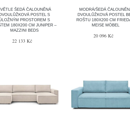
SVĚTLE ŠEDÁ ČALOUNĚNÁ
MODRÁ/ŠEDÁ ČALOUNĚN
DVOULŮŽKOVÁ POSTEL S
DVOULŮŽKOVÁ POSTEL B
ÚLOŽNÝM PROSTOREM S
ROŠTU 180X200 CM FRIED
TEM 180X200 CM JUNIPER –
MEISE MÖBEL
MAZZINI BEDS
20 096 Kč
22 133 Kč