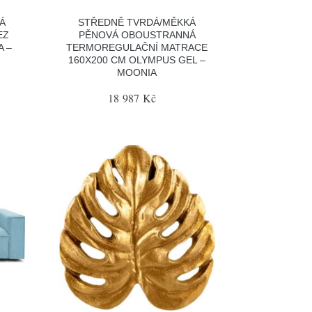
Á
STŘEDNĚ TVRDÁ/MĚKKÁ
EZ
PĚNOVÁ OBOUSTRANNÁ
A –
TERMOREGULAČNÍ MATRACE
160X200 CM OLYMPUS GEL –
MOONIA
18 987 Kč