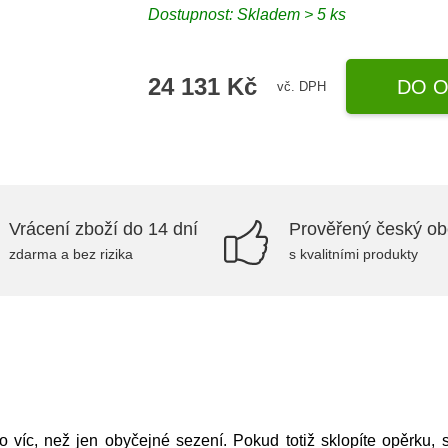
Dostupnost:
Skladem > 5 ks
24 131 Kč
DO O
vč. DPH
Vrácení zboží do 14 dní
Prověřený český o
zdarma a bez rizika
s kvalitními produkty
o víc, než jen obyčejné sezení. Pokud totiž sklopíte opěrku, 