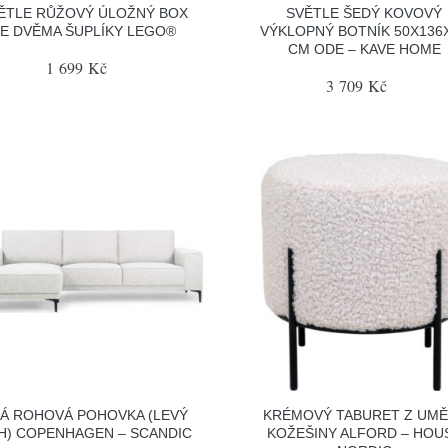
ĚTLE RŮŽOVÝ ÚLOŽNÝ BOX
SVĚTLE ŠEDÝ KOVOVÝ
E DVĚMA ŠUPLÍKY LEGO®
VÝKLOPNÝ BOTNÍK 50X136
CM ODE – KAVE HOME
1 699 Kč
3 709 Kč
LÁ ROHOVÁ POHOVKA (LEVÝ
KRÉMOVÝ TABURET Z UMĚ
H) COPENHAGEN – SCANDIC
KOŽEŠINY ALFORD – HOU