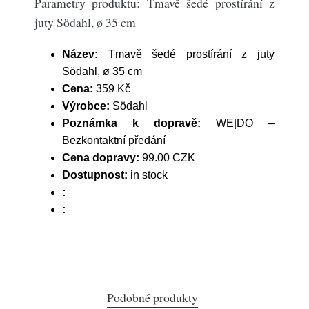
Parametry produktu: Tmavě šedé prostírání z
juty Södahl, ø 35 cm
Název:
Tmavě šedé prostírání z juty
Södahl, ø 35 cm
Cena:
359 Kč
Výrobce:
Södahl
Poznámka k dopravě:
WE|DO –
Bezkontaktní předání
Cena dopravy:
99.00 CZK
Dostupnost:
in stock
:
:
Podobné produkty