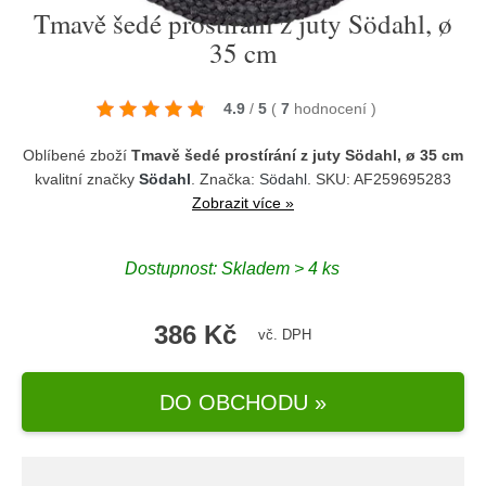
Tmavě šedé prostírání z juty Södahl, ø
35 cm
4.9
/
5
(
7
hodnocení
)
Oblíbené zboží
Tmavě šedé prostírání z juty Södahl, ø 35 cm
kvalitní značky
Södahl
. Značka:
Södahl
. SKU: AF259695283
Zobrazit více »
Dostupnost:
Skladem > 4 ks
386 Kč
vč. DPH
DO OBCHODU »