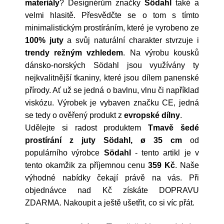
materiály
? Designérům značky
Södahl
také a
velmi hlasitě. Přesvědčte se o tom s tímto
minimalistickým prostíráním, které je vyrobeno ze
100% juty
a svůj naturální charakter stvrzuje i
trendy režným vzhledem
. Na výrobu kousků
dánsko-norských Södahl jsou využívány ty
nejkvalitnější tkaniny, které jsou dílem panenské
přírody. Ať už se jedná o bavlnu, vlnu či například
viskózu. Výrobek je vybaven značku CE, jedná
se tedy o ověřený produkt z
evropské dílny
.
Udělejte si radost produktem
Tmavě šedé
prostírání z juty Södahl, ø 35 cm
od
populárního výrobce
Södahl
- tento artikl je v
tento okamžik za příjemnou cenu
359 Kč
. Naše
výhodné nabídky čekají právě na vás. Při
objednávce nad Kč získáte DOPRAVU
ZDARMA. Nakoupit a ještě ušetřit, co si víc přát.