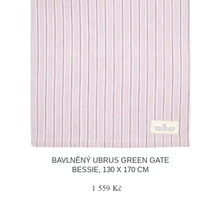
BAVLNĚNÝ UBRUS GREEN GATE
BESSIE, 130 X 170 CM
1 559 Kč