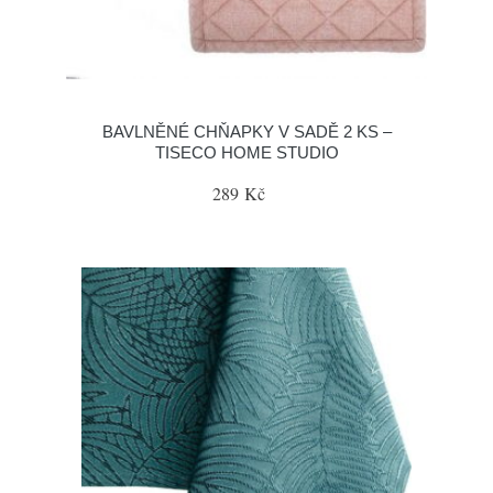
BAVLNĚNÉ CHŇAPKY V SADĚ 2 KS –
TISECO HOME STUDIO
289 Kč