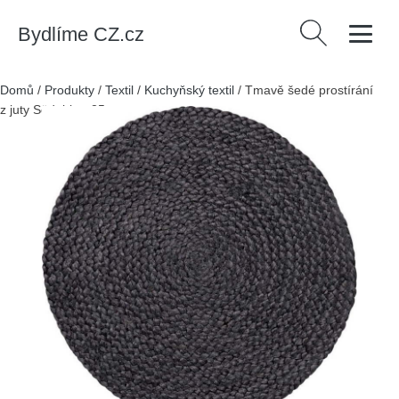
Bydlíme CZ.cz
Vyhledávání
Domů
/
Produkty
/
Textil
/
Kuchyňský textil
/
Tmavě šedé prostírání
z juty Södahl, ø 35 cm