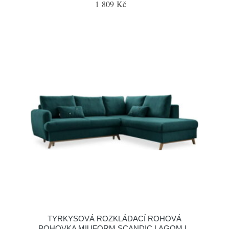
1 809 Kč
TYRKYSOVÁ ROZKLÁDACÍ ROHOVÁ
POHOVKA MIUFORM SCANDIC LAGOM L,