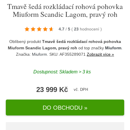
Tmavě šedá rozkládací rohová pohovka
Miuform Scandic Lagom, pravý roh
4.7
/
5
(
23
hodnocení
)
Oblíbený produkt
Tmavě šedá rozkládací rohová pohovka
Miuform Scandic Lagom, pravý roh
od top značky
Miuform
.
Značka:
Miuform
. SKU: AF355289071
Zobrazit více »
Dostupnost:
Skladem > 3 ks
23 999 Kč
vč. DPH
DO OBCHODU »