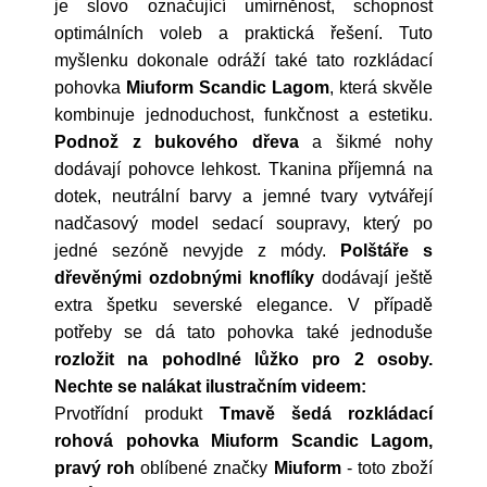
je slovo označující umírněnost, schopnost
optimálních voleb a praktická řešení. Tuto
myšlenku dokonale odráží také tato rozkládací
pohovka
Miuform Scandic Lagom
, která skvěle
kombinuje jednoduchost, funkčnost a estetiku.
Podnož z bukového dřeva
a šikmé nohy
dodávají pohovce lehkost. Tkanina příjemná na
dotek, neutrální barvy a jemné tvary vytvářejí
nadčasový model sedací soupravy, který po
jedné sezóně nevyjde z módy.
Polštáře s
dřevěnými ozdobnými knoflíky
dodávají ještě
extra špetku severské elegance. V případě
potřeby se dá tato pohovka také jednoduše
rozložit na pohodlné lůžko pro 2 osoby.
Nechte se nalákat ilustračním videem:
Prvotřídní produkt
Tmavě šedá rozkládací
rohová pohovka Miuform Scandic Lagom,
pravý roh
oblíbené značky
Miuform
- toto zboží